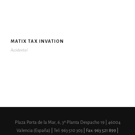
MATIX TAX INVATION
Accidental
Plaza Porta de la Mar, 6, 3ª Planta Despacho 19 | 46004
Valencia (España)
|
Tel: 963 510 303
| Fax: 963 521 899 |