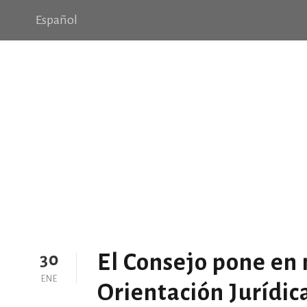
Español
Family Violence
Valencià
Español
Valencià
Español
Making Sure It’s Closed
Pages
Public Company Fraud
N
FORMACIÓN
FORMACIÓ
LIBRO «Nuestro derecho a dec
CONVENIS
CONVENIOS
CIRCULARES
CIRCULARS
COLEGIOS DE LA COMUNITAT VALENCIANA
NOTICIES
Portfolio Side Thumbnail
Blog Columns
Single Posts
No
El Consejo pone en 
30
ENE
Orientación Jurídic