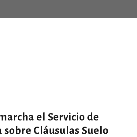
Day
ENERO 30, 2017
EL CONSEJO
EL CONSELL
Giving Million Air Its Wings
EL CONS
ighmare on Wall Street
Privacy Matter
MaTix Tax Invation
Failur
idir»
TORN D’OFICI
TURNO DE OFICIO
TORN D’OFICI
TURNO
COL·LEGIS DE LA C.V.
CIRCULARES
COLEGIOS DE LA C.V
COL·L
NOTICIAS
NOTICIES
NOTICIAS
Features
Demo 1
Demo 2
ticias
marcha el Servicio de
a sobre Cláusulas Suelo