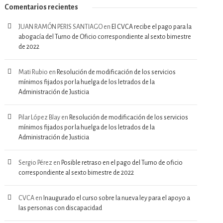
Comentarios recientes
JUAN RAMÓN PERIS SANTIAGO
en
El CVCA recibe el pago para la
abogacía del Turno de Oficio correspondiente al sexto bimestre
de 2022
Mati Rubio
en
Resolución de modificación de los servicios
mínimos fijados por la huelga de los letrados de la
Administración de Justicia
Pilar López Blay
en
Resolución de modificación de los servicios
mínimos fijados por la huelga de los letrados de la
Administración de Justicia
Sergio Pérez
en
Posible retraso en el pago del Turno de oficio
correspondiente al sexto bimestre de 2022
CVCA
en
Inaugurado el curso sobre la nueva ley para el apoyo a
las personas con discapacidad