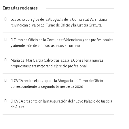
Entradas recientes
Los ocho colegios de la Abogacía de la Comunitat Valenciana
reivindican el valor del Turno de Oficio y la Justicia Gratuita
El Turno de Oficio en la Comunitat Valenciana gana profesionales
y atiende más de 213.000 asuntos en un año
María del Mar García Calvo traslada a la Conselleria nuevas
propuestas para mejorar el ejercicio profesional
El CVCA recibe el pago para la Abogacía del Turno de Oficio
correspondiente al segundo bimestre de 2026
El CVCA presente en la inauguración del nuevo Palacio de Justicia
de Alzira