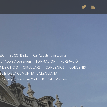
EJO
EL CONSELL
Car Accident Insurance
e of Apple Acquisition
FORMACIÓN
FORMACIÓ
 DE OFICIO
CIRCULARS
CONVENIOS
CONVENIS
EGIS DE LA COMUNITAT VALENCIANA
Demo 3
Portfolio Grid
Portfolio Modern