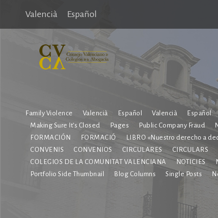
Valencià
Español
Family Violence
Valencià
Español
Valencià
Español
Making Sure It’s Closed
Pages
Public Company Fraud
N
FORMACIÓN
FORMACIÓ
LIBRO «Nuestro derecho a dec
CONVENIS
CONVENIOS
CIRCULARES
CIRCULARS
COLEGIOS DE LA COMUNITAT VALENCIANA
NOTICIES
Portfolio Side Thumbnail
Blog Columns
Single Posts
No