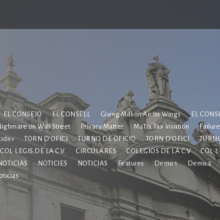
EL CONSEJO
EL CONSELL
Giving Million Air Its Wings
EL CONS
ighmare on Wall Street
Privacy Matter
MaTix Tax Invation
Failur
idir»
TORN D’OFICI
TURNO DE OFICIO
TORN D’OFICI
TURNO
COL·LEGIS DE LA C.V.
CIRCULARES
COLEGIOS DE LA C.V
COL·L
NOTICIAS
NOTICIES
NOTICIAS
Features
Demo 1
Demo 2
ticias