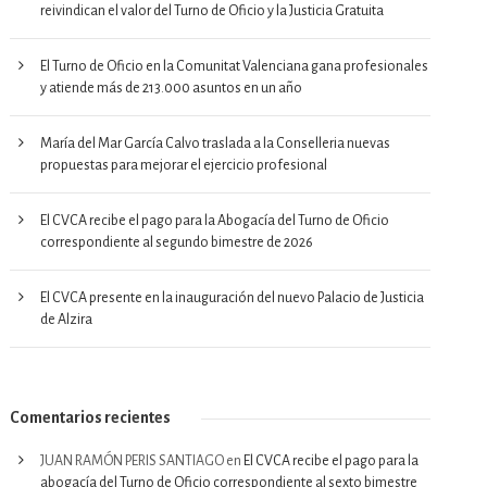
reivindican el valor del Turno de Oficio y la Justicia Gratuita
El Turno de Oficio en la Comunitat Valenciana gana profesionales
y atiende más de 213.000 asuntos en un año
María del Mar García Calvo traslada a la Conselleria nuevas
propuestas para mejorar el ejercicio profesional
El CVCA recibe el pago para la Abogacía del Turno de Oficio
correspondiente al segundo bimestre de 2026
El CVCA presente en la inauguración del nuevo Palacio de Justicia
de Alzira
Comentarios recientes
JUAN RAMÓN PERIS SANTIAGO
en
El CVCA recibe el pago para la
abogacía del Turno de Oficio correspondiente al sexto bimestre