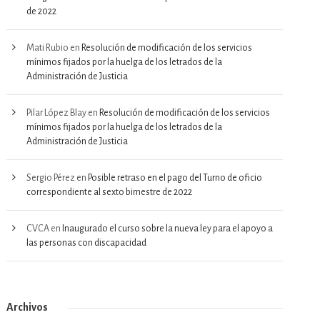
de 2022
Mati Rubio
en
Resolución de modificación de los servicios
mínimos fijados por la huelga de los letrados de la
Administración de Justicia
Pilar López Blay
en
Resolución de modificación de los servicios
mínimos fijados por la huelga de los letrados de la
Administración de Justicia
Sergio Pérez
en
Posible retraso en el pago del Turno de oficio
correspondiente al sexto bimestre de 2022
CVCA
en
Inaugurado el curso sobre la nueva ley para el apoyo a
las personas con discapacidad
Archivos