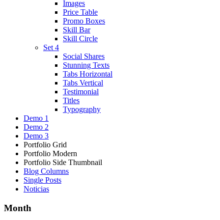
Images
Price Table
Promo Boxes
Skill Bar
Skill Circle
Set 4
Social Shares
Stunning Texts
Tabs Horizontal
Tabs Vertical
Testimonial
Titles
Typography
Demo 1
Demo 2
Demo 3
Portfolio Grid
Portfolio Modern
Portfolio Side Thumbnail
Blog Columns
Single Posts
Noticias
Month