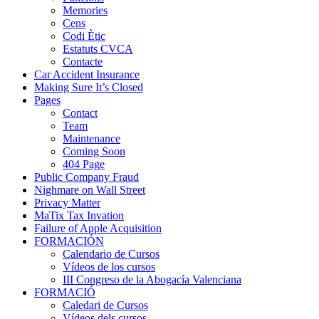
Memories
Cens
Codi Ètic
Estatuts CVCA
Contacte
Car Accident Insurance
Making Sure It’s Closed
Pages
Contact
Team
Maintenance
Coming Soon
404 Page
Public Company Fraud
Nighmare on Wall Street
Privacy Matter
MaTix Tax Invation
Failure of Apple Acquisition
FORMACIÓN
Calendario de Cursos
Vídeos de los cursos
III Congreso de la Abogacía Valenciana
FORMACIÓ
Caledari de Cursos
Vídeos dels cursos