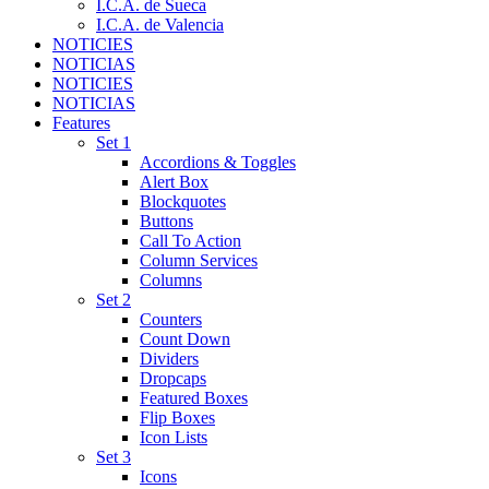
I.C.A. de Sueca
I.C.A. de Valencia
NOTICIES
NOTICIAS
NOTICIES
NOTICIAS
Features
Set 1
Accordions & Toggles
Alert Box
Blockquotes
Buttons
Call To Action
Column Services
Columns
Set 2
Counters
Count Down
Dividers
Dropcaps
Featured Boxes
Flip Boxes
Icon Lists
Set 3
Icons