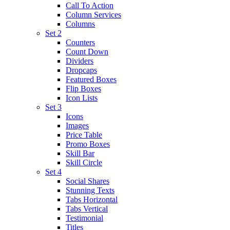
Call To Action
Column Services
Columns
Set 2
Counters
Count Down
Dividers
Dropcaps
Featured Boxes
Flip Boxes
Icon Lists
Set 3
Icons
Images
Price Table
Promo Boxes
Skill Bar
Skill Circle
Set 4
Social Shares
Stunning Texts
Tabs Horizontal
Tabs Vertical
Testimonial
Titles