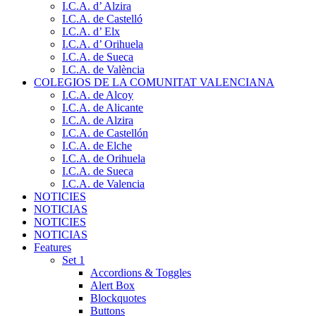
I.C.A. d’ Alzira
I.C.A. de Castelló
I.C.A. d’ Elx
I.C.A. d’ Orihuela
I.C.A. de Sueca
I.C.A. de València
COLEGIOS DE LA COMUNITAT VALENCIANA
I.C.A. de Alcoy
I.C.A. de Alicante
I.C.A. de Alzira
I.C.A. de Castellón
I.C.A. de Elche
I.C.A. de Orihuela
I.C.A. de Sueca
I.C.A. de Valencia
NOTICIES
NOTICIAS
NOTICIES
NOTICIAS
Features
Set 1
Accordions & Toggles
Alert Box
Blockquotes
Buttons