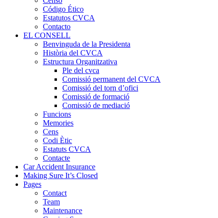
Censo
Código Ético
Estatutos CVCA
Contacto
EL CONSELL
Benvinguda de la Presidenta
Història del CVCA
Estructura Organitzativa
Ple del cvca
Comissió permanent del CVCA
Comissió del torn d’ofici
Comissió de formació
Comissió de mediació
Funcions
Memories
Cens
Codi Ètic
Estatuts CVCA
Contacte
Car Accident Insurance
Making Sure It’s Closed
Pages
Contact
Team
Maintenance