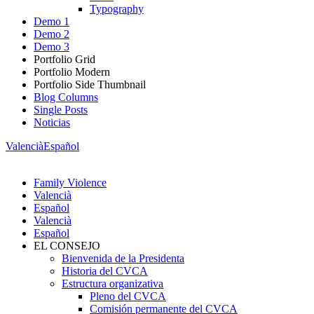
Typography
Demo 1
Demo 2
Demo 3
Portfolio Grid
Portfolio Modern
Portfolio Side Thumbnail
Blog Columns
Single Posts
Noticias
Valencià
Español
Family Violence
Valencià
Español
Valencià
Español
EL CONSEJO
Bienvenida de la Presidenta
Historia del CVCA
Estructura organizativa
Pleno del CVCA
Comisión permanente del CVCA