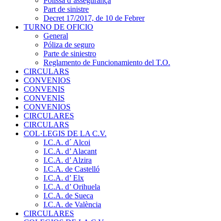
Pòlissa d’assegurança
Part de sinistre
Decret 17/2017, de 10 de Febrer
TURNO DE OFICIO
General
Póliza de seguro
Parte de siniestro
Reglamento de Funcionamiento del T.O.
CIRCULARS
CONVENIOS
CONVENIS
CONVENIS
CONVENIOS
CIRCULARES
CIRCULARS
COL·LEGIS DE LA C.V.
I.C.A. d´ Alcoi
I.C.A. d’ Alacant
I.C.A. d’ Alzira
I.C.A. de Castelló
I.C.A. d’ Elx
I.C.A. d’ Orihuela
I.C.A. de Sueca
I.C.A. de València
CIRCULARES