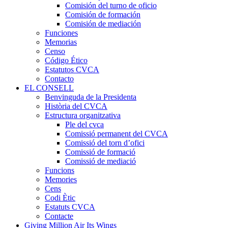
Comisión del turno de oficio
Comisión de formación
Comisión de mediación
Funciones
Memorias
Censo
Código Ético
Estatutos CVCA
Contacto
EL CONSELL
Benvinguda de la Presidenta
Història del CVCA
Estructura organitzativa
Ple del cvca
Comissió permanent del CVCA
Comissió del torn d’ofici
Comissió de formació
Comissió de mediació
Funcions
Memories
Cens
Codi Ètic
Estatuts CVCA
Contacte
Giving Million Air Its Wings