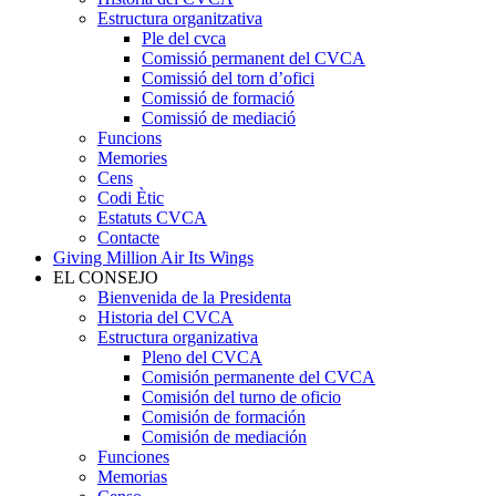
Estructura organitzativa
Ple del cvca
Comissió permanent del CVCA
Comissió del torn d’ofici
Comissió de formació
Comissió de mediació
Funcions
Memories
Cens
Codi Ètic
Estatuts CVCA
Contacte
Giving Million Air Its Wings
EL CONSEJO
Bienvenida de la Presidenta
Historia del CVCA
Estructura organizativa
Pleno del CVCA
Comisión permanente del CVCA
Comisión del turno de oficio
Comisión de formación
Comisión de mediación
Funciones
Memorias