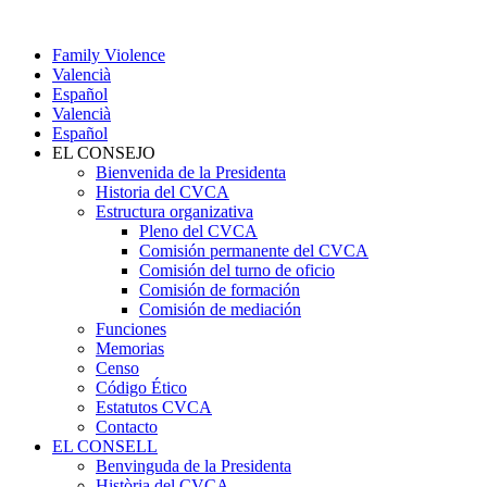
Family Violence
Valencià
Español
Valencià
Español
EL CONSEJO
Bienvenida de la Presidenta
Historia del CVCA
Estructura organizativa
Pleno del CVCA
Comisión permanente del CVCA
Comisión del turno de oficio
Comisión de formación
Comisión de mediación
Funciones
Memorias
Censo
Código Ético
Estatutos CVCA
Contacto
EL CONSELL
Benvinguda de la Presidenta
Història del CVCA