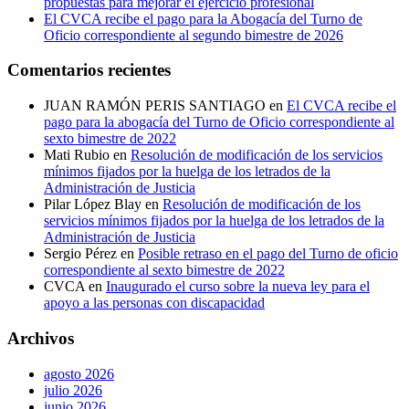
propuestas para mejorar el ejercicio profesional
El CVCA recibe el pago para la Abogacía del Turno de
Oficio correspondiente al segundo bimestre de 2026
Comentarios recientes
JUAN RAMÓN PERIS SANTIAGO
en
El CVCA recibe el
pago para la abogacía del Turno de Oficio correspondiente al
sexto bimestre de 2022
Mati Rubio
en
Resolución de modificación de los servicios
mínimos fijados por la huelga de los letrados de la
Administración de Justicia
Pilar López Blay
en
Resolución de modificación de los
servicios mínimos fijados por la huelga de los letrados de la
Administración de Justicia
Sergio Pérez
en
Posible retraso en el pago del Turno de oficio
correspondiente al sexto bimestre de 2022
CVCA
en
Inaugurado el curso sobre la nueva ley para el
apoyo a las personas con discapacidad
Archivos
agosto 2026
julio 2026
junio 2026