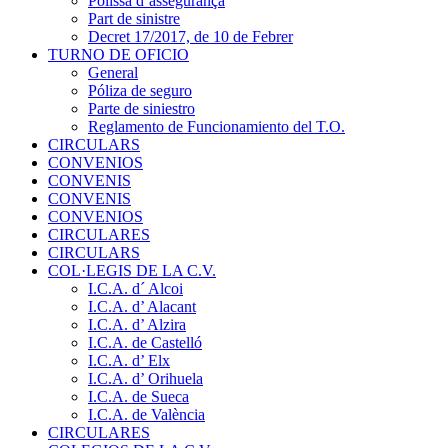
Pòlissa d’assegurança
Part de sinistre
Decret 17/2017, de 10 de Febrer
TURNO DE OFICIO
General
Póliza de seguro
Parte de siniestro
Reglamento de Funcionamiento del T.O.
CIRCULARS
CONVENIOS
CONVENIS
CONVENIS
CONVENIOS
CIRCULARES
CIRCULARS
COL·LEGIS DE LA C.V.
I.C.A. d´ Alcoi
I.C.A. d’ Alacant
I.C.A. d’ Alzira
I.C.A. de Castelló
I.C.A. d’ Elx
I.C.A. d’ Orihuela
I.C.A. de Sueca
I.C.A. de València
CIRCULARES