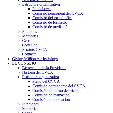
Estructura organitzativa
Ple del cvca
Comissió permanent del CVCA
Comissió del torn d’ofici
Comissió de formació
Comissió de mediació
Funcions
Memories
Cens
Codi Ètic
Estatuts CVCA
Contacte
Giving Million Air Its Wings
EL CONSEJO
Bienvenida de la Presidenta
Historia del CVCA
Estructura organizativa
Pleno del CVCA
Comisión permanente del CVCA
Comisión del turno de oficio
Comisión de formación
Comisión de mediación
Funciones
Memorias