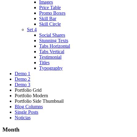
Images
Price Table
Promo Boxes
Skill Bar
Skill Circle
Set 4
Social Shares
Stunning Texts
Tabs Horizontal
Tabs Vertical
Testimonial
Titles
Typography
Demo 1
Demo 2
Demo 3
Portfolio Grid
Portfolio Modern
Portfolio Side Thumbnail
Blog Columns
Single Posts
Noticias
Month