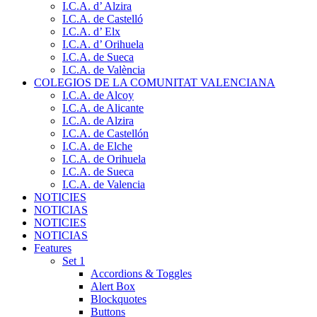
I.C.A. d’ Alzira
I.C.A. de Castelló
I.C.A. d’ Elx
I.C.A. d’ Orihuela
I.C.A. de Sueca
I.C.A. de València
COLEGIOS DE LA COMUNITAT VALENCIANA
I.C.A. de Alcoy
I.C.A. de Alicante
I.C.A. de Alzira
I.C.A. de Castellón
I.C.A. de Elche
I.C.A. de Orihuela
I.C.A. de Sueca
I.C.A. de Valencia
NOTICIES
NOTICIAS
NOTICIES
NOTICIAS
Features
Set 1
Accordions & Toggles
Alert Box
Blockquotes
Buttons