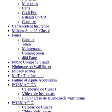
Memories
Cens
Codi Ètic
Estatuts CVCA
Contacte
Car Accident Insurance
Making Sure It’s Closed
Pages
Contact
Team
Maintenance
Coming Soon
404 Page
Public Company Fraud
Nighmare on Wall Street
Privacy Matter
MaTix Tax Invation
Failure of Apple Acquisition
FORMACIÓN
Calendario de Cursos
Vídeos de los cursos
III Congreso de la Abogacía Valenciana
FORMACIÓ
Caledari de Cursos
Vídeos dels cursos