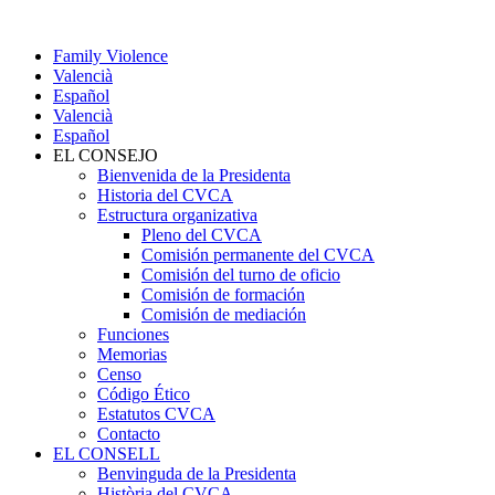
Family Violence
Valencià
Español
Valencià
Español
EL CONSEJO
Bienvenida de la Presidenta
Historia del CVCA
Estructura organizativa
Pleno del CVCA
Comisión permanente del CVCA
Comisión del turno de oficio
Comisión de formación
Comisión de mediación
Funciones
Memorias
Censo
Código Ético
Estatutos CVCA
Contacto
EL CONSELL
Benvinguda de la Presidenta
Història del CVCA