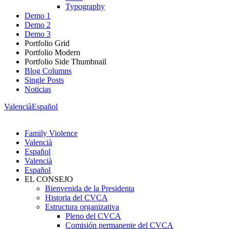
Typography
Demo 1
Demo 2
Demo 3
Portfolio Grid
Portfolio Modern
Portfolio Side Thumbnail
Blog Columns
Single Posts
Noticias
Valencià
Español
Family Violence
Valencià
Español
Valencià
Español
EL CONSEJO
Bienvenida de la Presidenta
Historia del CVCA
Estructura organizativa
Pleno del CVCA
Comisión permanente del CVCA