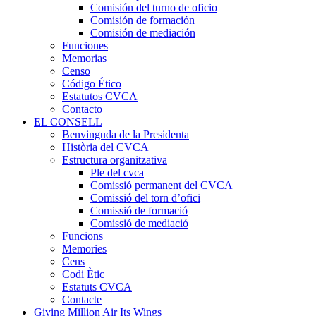
Comisión del turno de oficio
Comisión de formación
Comisión de mediación
Funciones
Memorias
Censo
Código Ético
Estatutos CVCA
Contacto
EL CONSELL
Benvinguda de la Presidenta
Història del CVCA
Estructura organitzativa
Ple del cvca
Comissió permanent del CVCA
Comissió del torn d’ofici
Comissió de formació
Comissió de mediació
Funcions
Memories
Cens
Codi Ètic
Estatuts CVCA
Contacte
Giving Million Air Its Wings