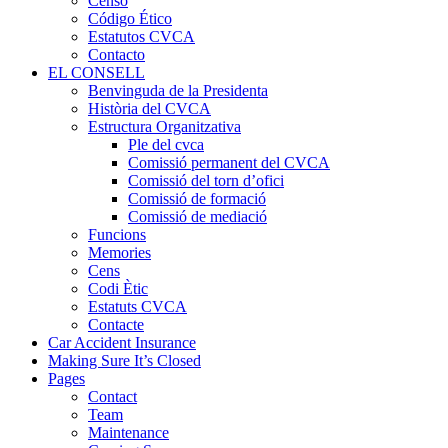
Censo
Código Ético
Estatutos CVCA
Contacto
EL CONSELL
Benvinguda de la Presidenta
Història del CVCA
Estructura Organitzativa
Ple del cvca
Comissió permanent del CVCA
Comissió del torn d’ofici
Comissió de formació
Comissió de mediació
Funcions
Memories
Cens
Codi Ètic
Estatuts CVCA
Contacte
Car Accident Insurance
Making Sure It’s Closed
Pages
Contact
Team
Maintenance