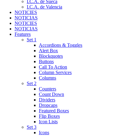
I.C.A. de Sueca
I.C.A. de Valencia
NOTICIES
NOTICIAS
NOTICIES
NOTICIAS
Features
Set 1
Accordions & Toggles
Alert Box
Blockquotes
Buttons
Call To Action
Column Services
Columns
Set 2
Counters
Count Down
Dividers
Dropcaps
Featured Boxes
Flip Boxes
Icon Lists
Set 3
Icons