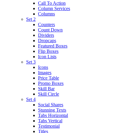
Call To Action
Column Services
Columns
Set 2
Counters
Count Down
Dividers
Dropcaps
Featured Boxes
Flip Boxes
Icon Lists
Set 3
Icons
Images
Price Table
Promo Boxes
Skill Bar
Skill Circle
Set 4
Social Shares
Stunning Texts
Tabs Horizontal
Tabs Vertical
Testimonial
Titles