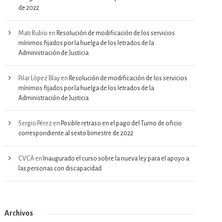
de 2022
Mati Rubio
en
Resolución de modificación de los servicios
mínimos fijados por la huelga de los letrados de la
Administración de Justicia
Pilar López Blay
en
Resolución de modificación de los servicios
mínimos fijados por la huelga de los letrados de la
Administración de Justicia
Sergio Pérez
en
Posible retraso en el pago del Turno de oficio
correspondiente al sexto bimestre de 2022
CVCA
en
Inaugurado el curso sobre la nueva ley para el apoyo a
las personas con discapacidad
Archivos