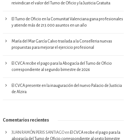
reivindican el valor del Turno de Oficio y la Justicia Gratuita
El Turno de Oficio en la Comunitat Valenciana gana profesionales
y atiende más de 213.000 asuntos en un año
María del Mar García Calvo traslada a la Conselleria nuevas
propuestas para mejorar el ejercicio profesional
El CVCA recibe el pago para la Abogacía del Turno de Oficio
correspondiente al segundo bimestre de 2026
El CVCA presente en la inauguración del nuevo Palacio de Justicia
de Alzira
Comentarios recientes
JUAN RAMÓN PERIS SANTIAGO
en
El CVCA recibe el pago para la
abogacía del Turno de Oficio correspondiente al sexto bimestre