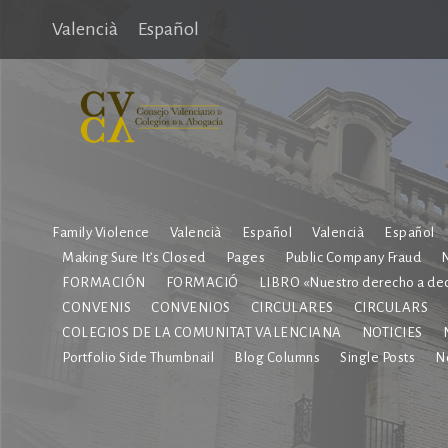
Valencià
Español
Family Violence
Valencià
Español
Valencià
Español
Making Sure It’s Closed
Pages
Public Company Fraud
N
FORMACIÓN
FORMACIÓ
LIBRO «Nuestro derecho a dec
CONVENIS
CONVENIOS
CIRCULARES
CIRCULARS
COLEGIOS DE LA COMUNITAT VALENCIANA
NOTICIES
Portfolio Side Thumbnail
Blog Columns
Single Posts
No