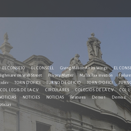
EL CONSEJO
EL CONSELL
Giving Million Air Its Wings
EL CONS
ighmare on Wall Street
Privacy Matter
MaTix Tax Invation
Failur
idir»
TORN D’OFICI
TURNO DE OFICIO
TORN D’OFICI
TURNO
COL·LEGIS DE LA C.V.
CIRCULARES
COLEGIOS DE LA C.V
COL·L
NOTICIAS
NOTICIES
NOTICIAS
Features
Demo 1
Demo 2
ticias