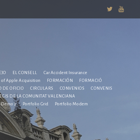
EJO
EL CONSELL
Car Accident Insurance
e of Apple Acquisition
FORMACIÓN
FORMACIÓ
 DE OFICIO
CIRCULARS
CONVENIOS
CONVENIS
EGIS DE LA COMUNITAT VALENCIANA
Demo 3
Portfolio Grid
Portfolio Modern