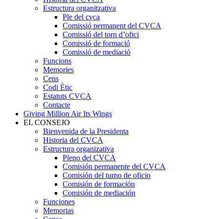
Estructura organitzativa
Ple del cvca
Comissió permanent del CVCA
Comissió del torn d’ofici
Comissió de formació
Comissió de mediació
Funcions
Memories
Cens
Codi Ètic
Estatuts CVCA
Contacte
Giving Million Air Its Wings
EL CONSEJO
Bienvenida de la Presidenta
Historia del CVCA
Estructura organizativa
Pleno del CVCA
Comisión permanente del CVCA
Comisión del turno de oficio
Comisión de formación
Comisión de mediación
Funciones
Memorias