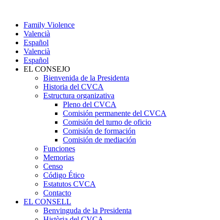
Family Violence
Valencià
Español
Valencià
Español
EL CONSEJO
Bienvenida de la Presidenta
Historia del CVCA
Estructura organizativa
Pleno del CVCA
Comisión permanente del CVCA
Comisión del turno de oficio
Comisión de formación
Comisión de mediación
Funciones
Memorias
Censo
Código Ético
Estatutos CVCA
Contacto
EL CONSELL
Benvinguda de la Presidenta
Història del CVCA