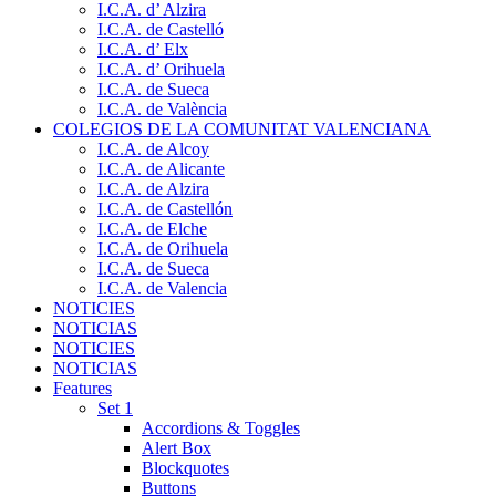
I.C.A. d’ Alzira
I.C.A. de Castelló
I.C.A. d’ Elx
I.C.A. d’ Orihuela
I.C.A. de Sueca
I.C.A. de València
COLEGIOS DE LA COMUNITAT VALENCIANA
I.C.A. de Alcoy
I.C.A. de Alicante
I.C.A. de Alzira
I.C.A. de Castellón
I.C.A. de Elche
I.C.A. de Orihuela
I.C.A. de Sueca
I.C.A. de Valencia
NOTICIES
NOTICIAS
NOTICIES
NOTICIAS
Features
Set 1
Accordions & Toggles
Alert Box
Blockquotes
Buttons