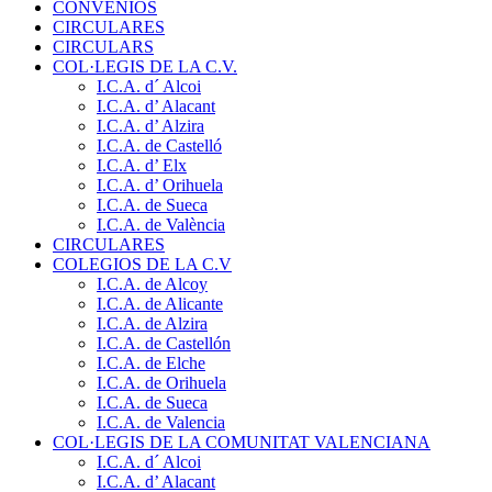
CONVENIOS
CIRCULARES
CIRCULARS
COL·LEGIS DE LA C.V.
I.C.A. d´ Alcoi
I.C.A. d’ Alacant
I.C.A. d’ Alzira
I.C.A. de Castelló
I.C.A. d’ Elx
I.C.A. d’ Orihuela
I.C.A. de Sueca
I.C.A. de València
CIRCULARES
COLEGIOS DE LA C.V
I.C.A. de Alcoy
I.C.A. de Alicante
I.C.A. de Alzira
I.C.A. de Castellón
I.C.A. de Elche
I.C.A. de Orihuela
I.C.A. de Sueca
I.C.A. de Valencia
COL·LEGIS DE LA COMUNITAT VALENCIANA
I.C.A. d´ Alcoi
I.C.A. d’ Alacant