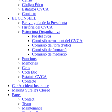
Censo
Código Ético
Estatutos CVCA
Contacto
EL CONSELL
Benvinguda de la Presidenta
Història del CVCA
Estructura Organitzativa
Ple del cvca
Comissió permanent del CVCA
Comissió del torn d’ofici
Comissió de formació
Comissió de mediació
Funcions
Memories
Cens
Codi Ètic
Estatuts CVCA
Contacte
Car Accident Insurance
Making Sure It’s Closed
Pages
Contact
Team
Maintenance