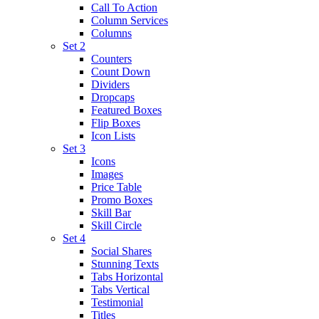
Call To Action
Column Services
Columns
Set 2
Counters
Count Down
Dividers
Dropcaps
Featured Boxes
Flip Boxes
Icon Lists
Set 3
Icons
Images
Price Table
Promo Boxes
Skill Bar
Skill Circle
Set 4
Social Shares
Stunning Texts
Tabs Horizontal
Tabs Vertical
Testimonial
Titles