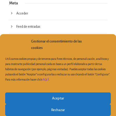
Meta
Acceder
Feed de entradas
Feed de comentarios
Gestionar el consentimiento de las
cookies
WordPress.org
Utilizamos cookies propias y de terceros para fines técnicos, de personalización, analíticos y
para mostrarte publicidad personalizada en base a un perfil elaborado a partir de tus
hábitos de navegación (por ejemplo, páginas visitadas). Puedes aceptar todas las cookies
pulsando el botón “Aceptar” o configurarlas o rechazar su uso clicando el botón “Configurar”.
Para más información hacer click
AQUÍ
.
Plaza Porta de la Mar, 6, 3ª Planta Despacho 19 | 46004
Valencia (España)
|
Tel: 963 510 303
| Fax: 963 521 899 |
Aceptar
secretaria@cvca.es
Buzón de atención a la ciudadanía
|
Aviso legal
|
Política de
Rechazar
privacidad
|
Registro de actividades de tratamiento
|