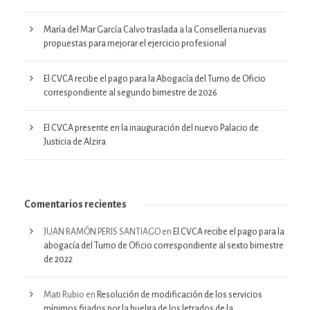
María del Mar García Calvo traslada a la Conselleria nuevas
propuestas para mejorar el ejercicio profesional
El CVCA recibe el pago para la Abogacía del Turno de Oficio
correspondiente al segundo bimestre de 2026
El CVCA presente en la inauguración del nuevo Palacio de
Justicia de Alzira
Comentarios recientes
JUAN RAMÓN PERIS SANTIAGO
en
El CVCA recibe el pago para la
abogacía del Turno de Oficio correspondiente al sexto bimestre
de 2022
Mati Rubio
en
Resolución de modificación de los servicios
mínimos fijados por la huelga de los letrados de la