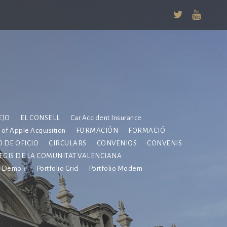
EJO
EL CONSELL
Car Accident Insurance
e of Apple Acquisition
FORMACIÓN
FORMACIÓ
 DE OFICIO
CIRCULARS
CONVENIOS
CONVENIS
EGIS DE LA COMUNITAT VALENCIANA
Demo 3
Portfolio Grid
Portfolio Modern