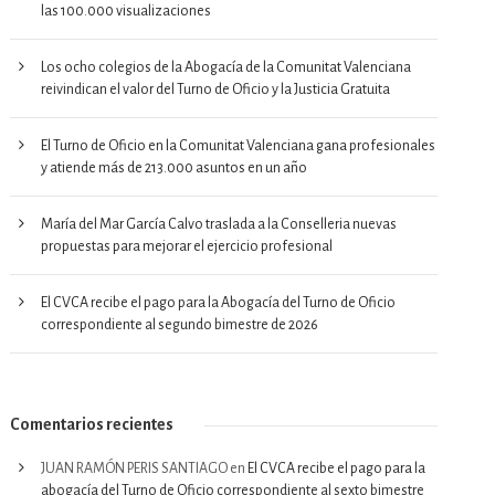
las 100.000 visualizaciones
Los ocho colegios de la Abogacía de la Comunitat Valenciana
reivindican el valor del Turno de Oficio y la Justicia Gratuita
El Turno de Oficio en la Comunitat Valenciana gana profesionales
y atiende más de 213.000 asuntos en un año
María del Mar García Calvo traslada a la Conselleria nuevas
propuestas para mejorar el ejercicio profesional
El CVCA recibe el pago para la Abogacía del Turno de Oficio
correspondiente al segundo bimestre de 2026
Comentarios recientes
JUAN RAMÓN PERIS SANTIAGO
en
El CVCA recibe el pago para la
abogacía del Turno de Oficio correspondiente al sexto bimestre