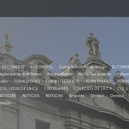
EL CONSEJO
EL CONSELL
Giving Million Air Its Wings
EL CONS
ighmare on Wall Street
Privacy Matter
MaTix Tax Invation
Failur
idir»
TORN D’OFICI
TURNO DE OFICIO
TORN D’OFICI
TURNO
COL·LEGIS DE LA C.V.
CIRCULARES
COLEGIOS DE LA C.V
COL·L
NOTICIAS
NOTICIES
NOTICIAS
Features
Demo 1
Demo 2
ticias