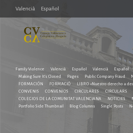
Valencià
Español
Family Violence
Valencià
Español
Valencià
Español
Making Sure It’s Closed
Pages
Public Company Fraud
N
FORMACIÓN
FORMACIÓ
LIBRO «Nuestro derecho a dec
CONVENIS
CONVENIOS
CIRCULARES
CIRCULARS
COLEGIOS DE LA COMUNITAT VALENCIANA
NOTICIES
Portfolio Side Thumbnail
Blog Columns
Single Posts
No