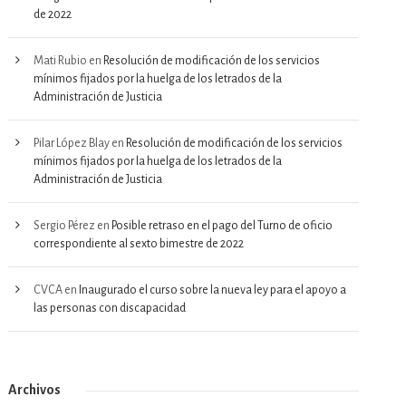
de 2022
Mati Rubio
en
Resolución de modificación de los servicios
mínimos fijados por la huelga de los letrados de la
Administración de Justicia
Pilar López Blay
en
Resolución de modificación de los servicios
mínimos fijados por la huelga de los letrados de la
Administración de Justicia
Sergio Pérez
en
Posible retraso en el pago del Turno de oficio
correspondiente al sexto bimestre de 2022
CVCA
en
Inaugurado el curso sobre la nueva ley para el apoyo a
las personas con discapacidad
Archivos