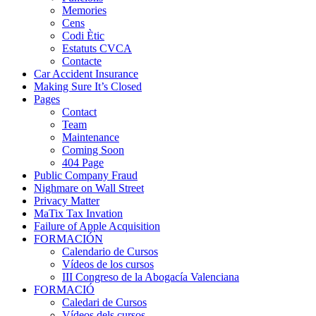
Memories
Cens
Codi Ètic
Estatuts CVCA
Contacte
Car Accident Insurance
Making Sure It’s Closed
Pages
Contact
Team
Maintenance
Coming Soon
404 Page
Public Company Fraud
Nighmare on Wall Street
Privacy Matter
MaTix Tax Invation
Failure of Apple Acquisition
FORMACIÓN
Calendario de Cursos
Vídeos de los cursos
III Congreso de la Abogacía Valenciana
FORMACIÓ
Caledari de Cursos
Vídeos dels cursos