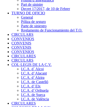
Pòlissa d’assegurança
Part de sinistre
Decret 17/2017, de 10 de Febrer
TURNO DE OFICIO
General
Póliza de seguro
Parte de siniestro
Reglamento de Funcionamiento del T.O.
CIRCULARS
CONVENIOS
CONVENIS
CONVENIS
CONVENIOS
CIRCULARES
CIRCULARS
COL·LEGIS DE LA C.V.
I.C.A. d´ Alcoi
I.C.A. d’ Alacant
I.C.A. d’ Alzira
I.C.A. de Castelló
I.C.A. d’ Elx
I.C.A. d’ Orihuela
I.C.A. de Sueca
I.C.A. de València
CIRCULARES