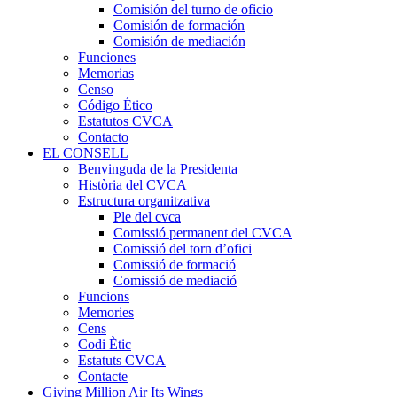
Comisión del turno de oficio
Comisión de formación
Comisión de mediación
Funciones
Memorias
Censo
Código Ético
Estatutos CVCA
Contacto
EL CONSELL
Benvinguda de la Presidenta
Història del CVCA
Estructura organitzativa
Ple del cvca
Comissió permanent del CVCA
Comissió del torn d’ofici
Comissió de formació
Comissió de mediació
Funcions
Memories
Cens
Codi Ètic
Estatuts CVCA
Contacte
Giving Million Air Its Wings