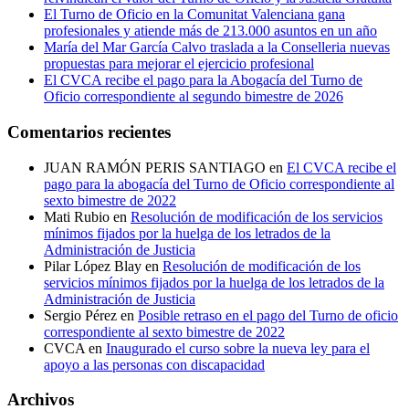
El Turno de Oficio en la Comunitat Valenciana gana
profesionales y atiende más de 213.000 asuntos en un año
María del Mar García Calvo traslada a la Conselleria nuevas
propuestas para mejorar el ejercicio profesional
El CVCA recibe el pago para la Abogacía del Turno de
Oficio correspondiente al segundo bimestre de 2026
Comentarios recientes
JUAN RAMÓN PERIS SANTIAGO
en
El CVCA recibe el
pago para la abogacía del Turno de Oficio correspondiente al
sexto bimestre de 2022
Mati Rubio
en
Resolución de modificación de los servicios
mínimos fijados por la huelga de los letrados de la
Administración de Justicia
Pilar López Blay
en
Resolución de modificación de los
servicios mínimos fijados por la huelga de los letrados de la
Administración de Justicia
Sergio Pérez
en
Posible retraso en el pago del Turno de oficio
correspondiente al sexto bimestre de 2022
CVCA
en
Inaugurado el curso sobre la nueva ley para el
apoyo a las personas con discapacidad
Archivos