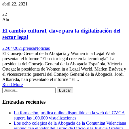
abril 22, 2021
22
Abr
El cambio cultural, clave para la digitalización del
sector legal
22/04/2021
prensa
Noticias
El Consejo General de la Abogacía y Women in a Legal World
presentan el informe “El sector legal cree en la tecnología” La
presidenta del Consejo General de la Abogacía Española, Victoria
Ortega; la presidenta de Women in a Legal World, Marlen Estévez y
el vicesecretario general del Consejo General de la Abogacía, Jordi
Albareda, han presentado el informe “El...
Read More
Entradas recientes
La formación jurídica online disponible en la web del CVCA
supera las 100.000 visualizaciones
Los ocho colegios de la Abogacía de la Comunitat Valenciana
reivindican el valor del Turno de Oficio y la Justicia Gratuita