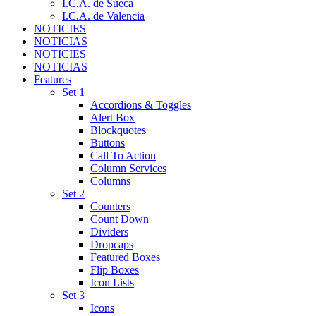
I.C.A. de Sueca
I.C.A. de Valencia
NOTICIES
NOTICIAS
NOTICIES
NOTICIAS
Features
Set 1
Accordions & Toggles
Alert Box
Blockquotes
Buttons
Call To Action
Column Services
Columns
Set 2
Counters
Count Down
Dividers
Dropcaps
Featured Boxes
Flip Boxes
Icon Lists
Set 3
Icons