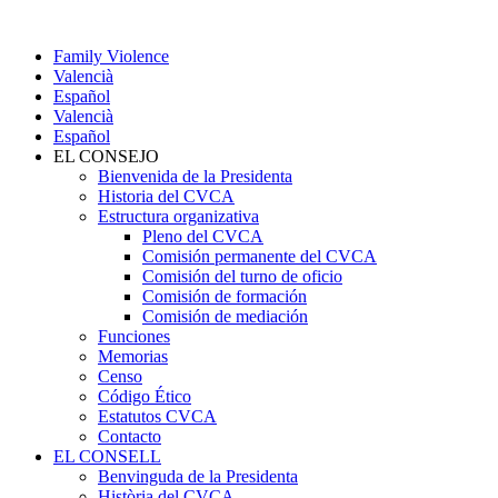
Family Violence
Valencià
Español
Valencià
Español
EL CONSEJO
Bienvenida de la Presidenta
Historia del CVCA
Estructura organizativa
Pleno del CVCA
Comisión permanente del CVCA
Comisión del turno de oficio
Comisión de formación
Comisión de mediación
Funciones
Memorias
Censo
Código Ético
Estatutos CVCA
Contacto
EL CONSELL
Benvinguda de la Presidenta
Història del CVCA