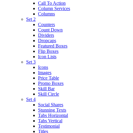
Call To Action
Column Services
Columns
Set 2
Counters
Count Down
Dividers
Dropcaps
Featured Boxes
Flip Boxes
Icon Lists
Set 3
Icons
Images
Price Table
Promo Boxes
Skill Bar
Skill Circle
Set 4
Social Shares
Stunning Texts
Tabs Horizontal
Tabs Vertical
Testimonial
Titles