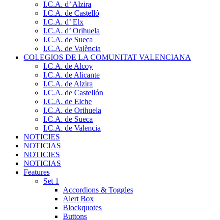
I.C.A. d’ Alzira
I.C.A. de Castelló
I.C.A. d’ Elx
I.C.A. d’ Orihuela
I.C.A. de Sueca
I.C.A. de València
COLEGIOS DE LA COMUNITAT VALENCIANA
I.C.A. de Alcoy
I.C.A. de Alicante
I.C.A. de Alzira
I.C.A. de Castellón
I.C.A. de Elche
I.C.A. de Orihuela
I.C.A. de Sueca
I.C.A. de Valencia
NOTICIES
NOTICIAS
NOTICIES
NOTICIAS
Features
Set 1
Accordions & Toggles
Alert Box
Blockquotes
Buttons