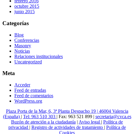
febrero 2016
octubre 2015
junio 2015
Categorías
Blog
Conferencias
Masonry
Noticias
Relaciones institucionales
Uncategorized
Meta
Acceder
Feed de entradas
Feed de comentarios
WordPress.org
Plaza Porta de la Mar, 6, 3ª Planta Despacho 19 | 46004 Valencia
(España)
|
Tel: 963 510 303
| Fax: 963 521 899 |
secretaria@cvca.es
Buzón de atención a la ciudadanía
|
Aviso legal
|
Política de
privacidad
|
Registro de actividades de tratamiento
|
Política de
Cookies