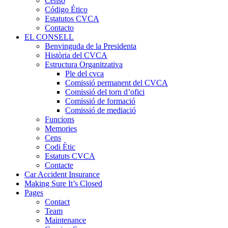
Censo
Código Ético
Estatutos CVCA
Contacto
EL CONSELL
Benvinguda de la Presidenta
Història del CVCA
Estructura Organitzativa
Ple del cvca
Comissió permanent del CVCA
Comissió del torn d’ofici
Comissió de formació
Comissió de mediació
Funcions
Memories
Cens
Codi Ètic
Estatuts CVCA
Contacte
Car Accident Insurance
Making Sure It’s Closed
Pages
Contact
Team
Maintenance