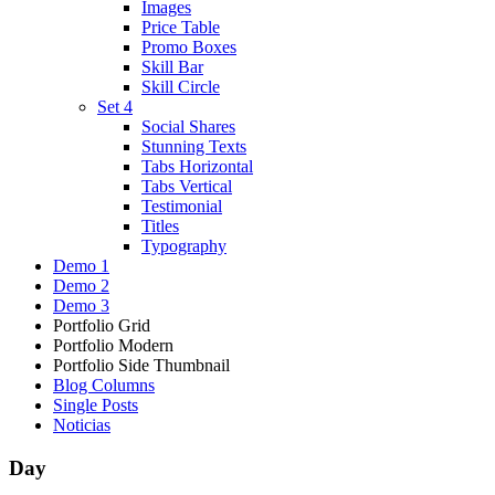
Images
Price Table
Promo Boxes
Skill Bar
Skill Circle
Set 4
Social Shares
Stunning Texts
Tabs Horizontal
Tabs Vertical
Testimonial
Titles
Typography
Demo 1
Demo 2
Demo 3
Portfolio Grid
Portfolio Modern
Portfolio Side Thumbnail
Blog Columns
Single Posts
Noticias
Day