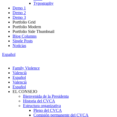
Typography
Demo 1
Demo 2
Demo 3
Portfolio Grid
Portfolio Modern
Portfolio Side Thumbnail
Blog Columns
Single Posts
Noticias
Español
Family Violence
Valencià
Español
Valencià
Español
EL CONSEJO
Bienvenida de la Presidenta
Historia del CVCA
Estructura organizativa
Pleno del CVCA
Comisión permanente del CVCA