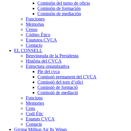
Comisión del turno de oficio
Comisión de formación
Comisión de mediación
Funciones
Memorias
Censo
Código Ético
Estatutos CVCA
Contacto
EL CONSELL
Benvinguda de la Presidenta
Història del CVCA
Estructura organitzativa
Ple del cvca
Comissió permanent del CVCA
Comissió del torn d’ofici
Comissió de formació
Comissió de mediació
Funcions
Memories
Cens
Codi Ètic
Estatuts CVCA
Contacte
Giving Million Air Its Wings