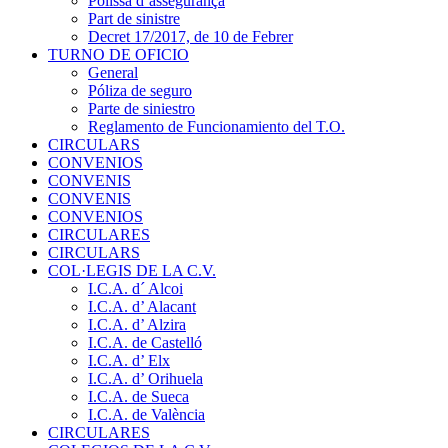
Pòlissa d’assegurança
Part de sinistre
Decret 17/2017, de 10 de Febrer
TURNO DE OFICIO
General
Póliza de seguro
Parte de siniestro
Reglamento de Funcionamiento del T.O.
CIRCULARS
CONVENIOS
CONVENIS
CONVENIS
CONVENIOS
CIRCULARES
CIRCULARS
COL·LEGIS DE LA C.V.
I.C.A. d´ Alcoi
I.C.A. d’ Alacant
I.C.A. d’ Alzira
I.C.A. de Castelló
I.C.A. d’ Elx
I.C.A. d’ Orihuela
I.C.A. de Sueca
I.C.A. de València
CIRCULARES