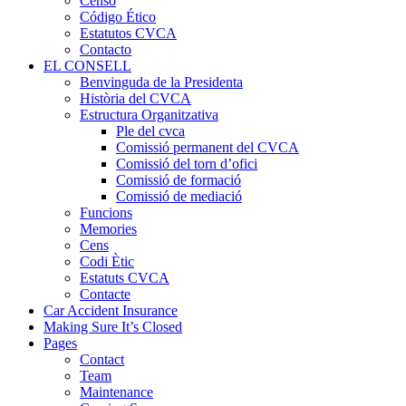
Censo
Código Ético
Estatutos CVCA
Contacto
EL CONSELL
Benvinguda de la Presidenta
Història del CVCA
Estructura Organitzativa
Ple del cvca
Comissió permanent del CVCA
Comissió del torn d’ofici
Comissió de formació
Comissió de mediació
Funcions
Memories
Cens
Codi Ètic
Estatuts CVCA
Contacte
Car Accident Insurance
Making Sure It’s Closed
Pages
Contact
Team
Maintenance