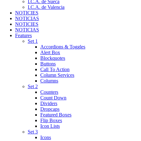
I.C.A. de Sueca
I.C.A. de Valencia
NOTICIES
NOTICIAS
NOTICIES
NOTICIAS
Features
Set 1
Accordions & Toggles
Alert Box
Blockquotes
Buttons
Call To Action
Column Services
Columns
Set 2
Counters
Count Down
Dividers
Dropcaps
Featured Boxes
Flip Boxes
Icon Lists
Set 3
Icons