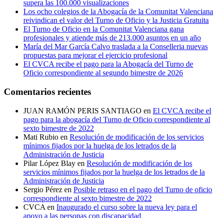
supera las 100.000 visualizaciones
Los ocho colegios de la Abogacía de la Comunitat Valenciana
reivindican el valor del Turno de Oficio y la Justicia Gratuita
El Turno de Oficio en la Comunitat Valenciana gana
profesionales y atiende más de 213.000 asuntos en un año
María del Mar García Calvo traslada a la Conselleria nuevas
propuestas para mejorar el ejercicio profesional
El CVCA recibe el pago para la Abogacía del Turno de
Oficio correspondiente al segundo bimestre de 2026
Comentarios recientes
JUAN RAMÓN PERIS SANTIAGO
en
El CVCA recibe el
pago para la abogacía del Turno de Oficio correspondiente al
sexto bimestre de 2022
Mati Rubio
en
Resolución de modificación de los servicios
mínimos fijados por la huelga de los letrados de la
Administración de Justicia
Pilar López Blay
en
Resolución de modificación de los
servicios mínimos fijados por la huelga de los letrados de la
Administración de Justicia
Sergio Pérez
en
Posible retraso en el pago del Turno de oficio
correspondiente al sexto bimestre de 2022
CVCA
en
Inaugurado el curso sobre la nueva ley para el
apoyo a las personas con discapacidad