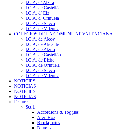
I.C.A. d’ Alzira
I.C.A. de Castelló
I.C.A. d’ Elx
I.C.A. d’ Orihuela
I.C.A. de Sueca
I.C.A. de València
COLEGIOS DE LA COMUNITAT VALENCIANA
I.C.A. de Alcoy
I.C.A. de Alicante
I.C.A. de Alzira
I.C.A. de Castellón
I.C.A. de Elche
I.C.A. de Orihuela
I.C.A. de Sueca
I.C.A. de Valencia
NOTICIES
NOTICIAS
NOTICIES
NOTICIAS
Features
Set 1
Accordions & Toggles
Alert Box
Blockquotes
Buttons