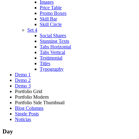
Images
Price Table
Promo Boxes
Skill Bar
Skill Circle
Set 4
Social Shares
Stunning Texts
Tabs Horizontal
Tabs Vertical
Testimonial
Titles
Typography
Demo 1
Demo 2
Demo 3
Portfolio Grid
Portfolio Modern
Portfolio Side Thumbnail
Blog Columns
Single Posts
Noticias
Day