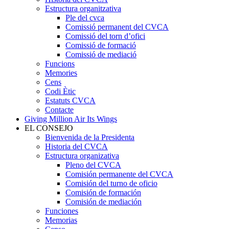
Estructura organitzativa
Ple del cvca
Comissió permanent del CVCA
Comissió del torn d’ofici
Comissió de formació
Comissió de mediació
Funcions
Memories
Cens
Codi Ètic
Estatuts CVCA
Contacte
Giving Million Air Its Wings
EL CONSEJO
Bienvenida de la Presidenta
Historia del CVCA
Estructura organizativa
Pleno del CVCA
Comisión permanente del CVCA
Comisión del turno de oficio
Comisión de formación
Comisión de mediación
Funciones
Memorias