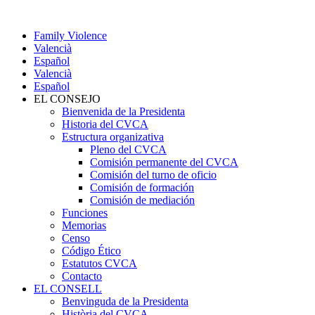
Family Violence
Valencià
Español
Valencià
Español
EL CONSEJO
Bienvenida de la Presidenta
Historia del CVCA
Estructura organizativa
Pleno del CVCA
Comisión permanente del CVCA
Comisión del turno de oficio
Comisión de formación
Comisión de mediación
Funciones
Memorias
Censo
Código Ético
Estatutos CVCA
Contacto
EL CONSELL
Benvinguda de la Presidenta
Història del CVCA