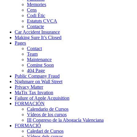
Memories
Cens
Codi Ètic
Estatuts CVCA
Contacte
Car Accident Insurance
Making Sure It’s Closed
Pages
Contact
Team
Maintenance
Coming Soon
404 Page
Public Company Fraud
Nighmare on Wall Street
Privacy Matter
MaTix Tax Invation
Failure of Apple Acquisition
FORMACIÓN
Calendario de Cursos
Vídeos de los cursos
III Congreso de la Abogacía Valenciana
FORMACIÓ
Caledari de Cursos
Vídeos dels cursos