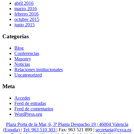
abril 2016
marzo 2016
febrero 2016
octubre 2015
junio 2015
Categorías
Blog
Conferencias
Masonry
Noticias
Relaciones institucionales
Uncategorized
Meta
Acceder
Feed de entradas
Feed de comentarios
WordPress.org
Plaza Porta de la Mar, 6, 3ª Planta Despacho 19 | 46004 Valencia
(España)
|
Tel: 963 510 303
| Fax: 963 521 899 |
secretaria@cvca.es