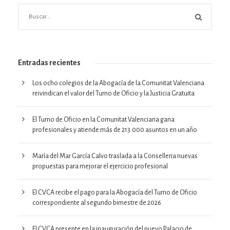
Entradas recientes
Los ocho colegios de la Abogacía de la Comunitat Valenciana
reivindican el valor del Turno de Oficio y la Justicia Gratuita
El Turno de Oficio en la Comunitat Valenciana gana
profesionales y atiende más de 213.000 asuntos en un año
María del Mar García Calvo traslada a la Conselleria nuevas
propuestas para mejorar el ejercicio profesional
El CVCA recibe el pago para la Abogacía del Turno de Oficio
correspondiente al segundo bimestre de 2026
El CVCA presente en la inauguración del nuevo Palacio de