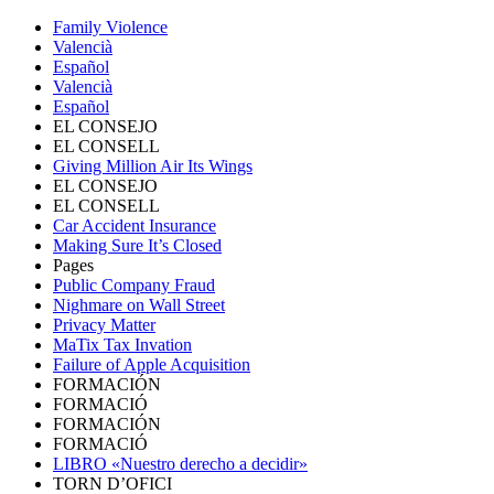
Family Violence
Valencià
Español
Valencià
Español
EL CONSEJO
EL CONSELL
Giving Million Air Its Wings
EL CONSEJO
EL CONSELL
Car Accident Insurance
Making Sure It’s Closed
Pages
Public Company Fraud
Nighmare on Wall Street
Privacy Matter
MaTix Tax Invation
Failure of Apple Acquisition
FORMACIÓN
FORMACIÓ
FORMACIÓN
FORMACIÓ
LIBRO «Nuestro derecho a decidir»
TORN D’OFICI