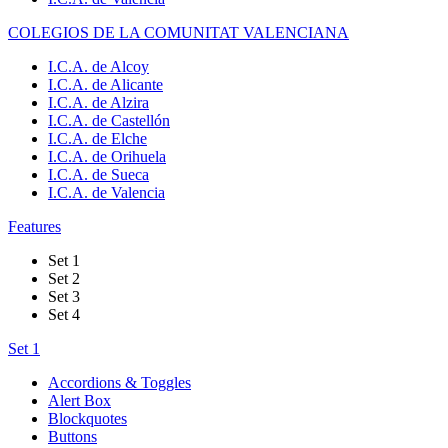
COLEGIOS DE LA COMUNITAT VALENCIANA
I.C.A. de Alcoy
I.C.A. de Alicante
I.C.A. de Alzira
I.C.A. de Castellón
I.C.A. de Elche
I.C.A. de Orihuela
I.C.A. de Sueca
I.C.A. de Valencia
Features
Set 1
Set 2
Set 3
Set 4
Set 1
Accordions & Toggles
Alert Box
Blockquotes
Buttons