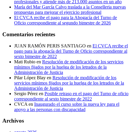
profesionales y atiende más de 213.000 asuntos en un año
María del Mar García Calvo traslada a la Conselleria nuevas
propuestas para mejorar el ejercicio profesional
El CVCA recibe el pago para la Abogacía del Turno de
Oficio correspondiente al segundo bimestre de 2026
Comentarios recientes
JUAN RAMÓN PERIS SANTIAGO
en
El CVCA recibe el
pago para la abogacía del Turno de Oficio correspondiente al
sexto bimestre de 2022
Mati Rubio
en
Resolución de modificación de los servicios
mínimos fijados por la huelga de los letrados de la
Administración de Justicia
Pilar López Blay
en
Resolución de modificación de los
servicios mínimos fijados por la huelga de los letrados de la
Administración de Justicia
Sergio Pérez
en
Posible retraso en el pago del Turno de oficio
correspondiente al sexto bimestre de 2022
CVCA
en
Inaugurado el curso sobre la nueva ley para el
apoyo a las personas con discapacidad
Archivos