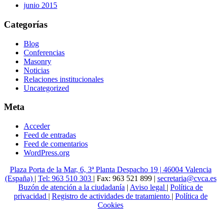
junio 2015
Categorías
Blog
Conferencias
Masonry
Noticias
Relaciones institucionales
Uncategorized
Meta
Acceder
Feed de entradas
Feed de comentarios
WordPress.org
Plaza Porta de la Mar, 6, 3ª Planta Despacho 19 | 46004 Valencia
(España)
|
Tel: 963 510 303
| Fax: 963 521 899 |
secretaria@cvca.es
Buzón de atención a la ciudadanía
|
Aviso legal
|
Política de
privacidad
|
Registro de actividades de tratamiento
|
Política de
Cookies