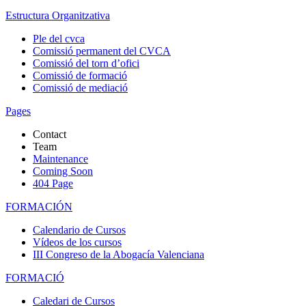
Estructura Organitzativa
Ple del cvca
Comissió permanent del CVCA
Comissió del torn d’ofici
Comissió de formació
Comissió de mediació
Pages
Contact
Team
Maintenance
Coming Soon
404 Page
FORMACIÓN
Calendario de Cursos
Vídeos de los cursos
III Congreso de la Abogacía Valenciana
FORMACIÓ
Caledari de Cursos