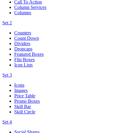
Call To Action
Column Services
Columns
Set 2
Counters
Count Down
Dividers
Dropcaps
Featured Boxes
Flip Boxes
Icon Lists
Set 3
Icons
Images
Price Table
Promo Boxes
Skill Bar
Skill Circle
Set 4
Social Shares