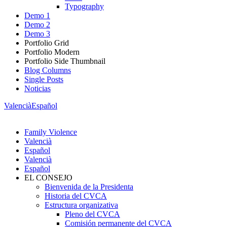
Typography
Demo 1
Demo 2
Demo 3
Portfolio Grid
Portfolio Modern
Portfolio Side Thumbnail
Blog Columns
Single Posts
Noticias
Valencià
Español
Family Violence
Valencià
Español
Valencià
Español
EL CONSEJO
Bienvenida de la Presidenta
Historia del CVCA
Estructura organizativa
Pleno del CVCA
Comisión permanente del CVCA