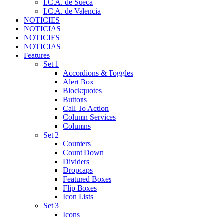
I.C.A. de Sueca
I.C.A. de Valencia
NOTICIES
NOTICIAS
NOTICIES
NOTICIAS
Features
Set 1
Accordions & Toggles
Alert Box
Blockquotes
Buttons
Call To Action
Column Services
Columns
Set 2
Counters
Count Down
Dividers
Dropcaps
Featured Boxes
Flip Boxes
Icon Lists
Set 3
Icons