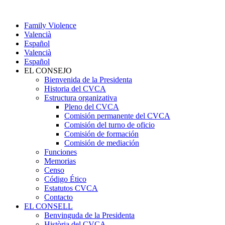
Family Violence
Valencià
Español
Valencià
Español
EL CONSEJO
Bienvenida de la Presidenta
Historia del CVCA
Estructura organizativa
Pleno del CVCA
Comisión permanente del CVCA
Comisión del turno de oficio
Comisión de formación
Comisión de mediación
Funciones
Memorias
Censo
Código Ético
Estatutos CVCA
Contacto
EL CONSELL
Benvinguda de la Presidenta
Història del CVCA