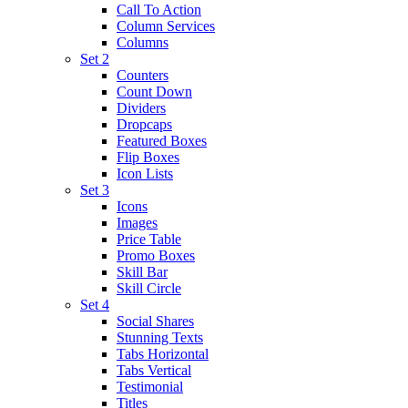
Call To Action
Column Services
Columns
Set 2
Counters
Count Down
Dividers
Dropcaps
Featured Boxes
Flip Boxes
Icon Lists
Set 3
Icons
Images
Price Table
Promo Boxes
Skill Bar
Skill Circle
Set 4
Social Shares
Stunning Texts
Tabs Horizontal
Tabs Vertical
Testimonial
Titles