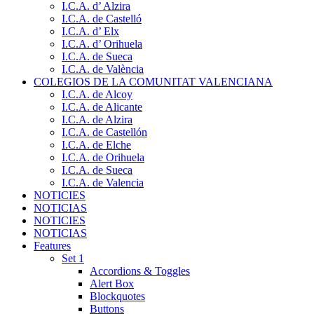
I.C.A. d’ Alzira
I.C.A. de Castelló
I.C.A. d’ Elx
I.C.A. d’ Orihuela
I.C.A. de Sueca
I.C.A. de València
COLEGIOS DE LA COMUNITAT VALENCIANA
I.C.A. de Alcoy
I.C.A. de Alicante
I.C.A. de Alzira
I.C.A. de Castellón
I.C.A. de Elche
I.C.A. de Orihuela
I.C.A. de Sueca
I.C.A. de Valencia
NOTICIES
NOTICIAS
NOTICIES
NOTICIAS
Features
Set 1
Accordions & Toggles
Alert Box
Blockquotes
Buttons