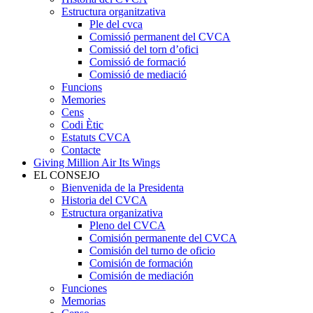
Estructura organitzativa
Ple del cvca
Comissió permanent del CVCA
Comissió del torn d’ofici
Comissió de formació
Comissió de mediació
Funcions
Memories
Cens
Codi Ètic
Estatuts CVCA
Contacte
Giving Million Air Its Wings
EL CONSEJO
Bienvenida de la Presidenta
Historia del CVCA
Estructura organizativa
Pleno del CVCA
Comisión permanente del CVCA
Comisión del turno de oficio
Comisión de formación
Comisión de mediación
Funciones
Memorias