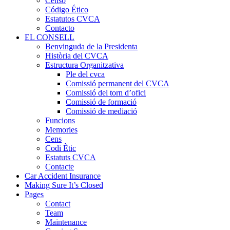
Censo
Código Ético
Estatutos CVCA
Contacto
EL CONSELL
Benvinguda de la Presidenta
Història del CVCA
Estructura Organitzativa
Ple del cvca
Comissió permanent del CVCA
Comissió del torn d’ofici
Comissió de formació
Comissió de mediació
Funcions
Memories
Cens
Codi Ètic
Estatuts CVCA
Contacte
Car Accident Insurance
Making Sure It’s Closed
Pages
Contact
Team
Maintenance