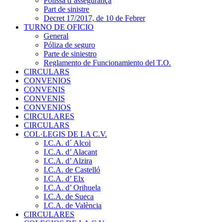
Pòlissa d’assegurança
Part de sinistre
Decret 17/2017, de 10 de Febrer
TURNO DE OFICIO
General
Póliza de seguro
Parte de siniestro
Reglamento de Funcionamiento del T.O.
CIRCULARS
CONVENIOS
CONVENIS
CONVENIS
CONVENIOS
CIRCULARES
CIRCULARS
COL·LEGIS DE LA C.V.
I.C.A. d´ Alcoi
I.C.A. d’ Alacant
I.C.A. d’ Alzira
I.C.A. de Castelló
I.C.A. d’ Elx
I.C.A. d’ Orihuela
I.C.A. de Sueca
I.C.A. de València
CIRCULARES