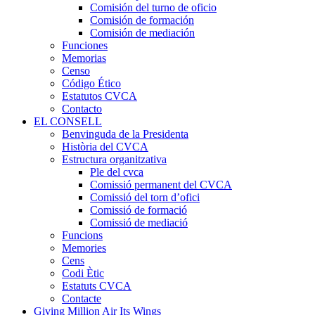
Comisión del turno de oficio
Comisión de formación
Comisión de mediación
Funciones
Memorias
Censo
Código Ético
Estatutos CVCA
Contacto
EL CONSELL
Benvinguda de la Presidenta
Història del CVCA
Estructura organitzativa
Ple del cvca
Comissió permanent del CVCA
Comissió del torn d’ofici
Comissió de formació
Comissió de mediació
Funcions
Memories
Cens
Codi Ètic
Estatuts CVCA
Contacte
Giving Million Air Its Wings