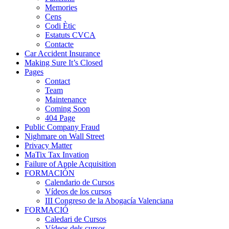
Memories
Cens
Codi Ètic
Estatuts CVCA
Contacte
Car Accident Insurance
Making Sure It’s Closed
Pages
Contact
Team
Maintenance
Coming Soon
404 Page
Public Company Fraud
Nighmare on Wall Street
Privacy Matter
MaTix Tax Invation
Failure of Apple Acquisition
FORMACIÓN
Calendario de Cursos
Vídeos de los cursos
III Congreso de la Abogacía Valenciana
FORMACIÓ
Caledari de Cursos
Vídeos dels cursos