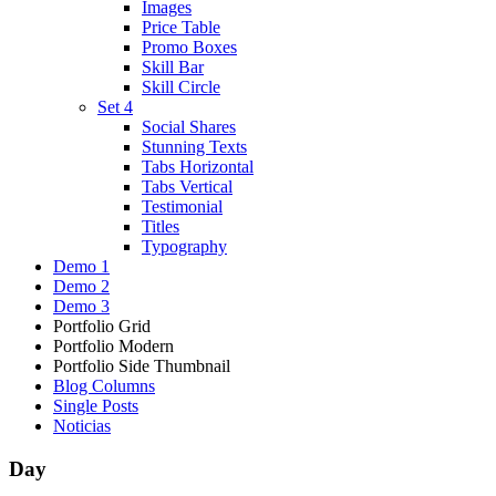
Images
Price Table
Promo Boxes
Skill Bar
Skill Circle
Set 4
Social Shares
Stunning Texts
Tabs Horizontal
Tabs Vertical
Testimonial
Titles
Typography
Demo 1
Demo 2
Demo 3
Portfolio Grid
Portfolio Modern
Portfolio Side Thumbnail
Blog Columns
Single Posts
Noticias
Day