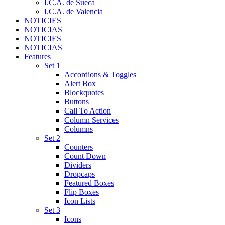
I.C.A. de Sueca
I.C.A. de Valencia
NOTICIES
NOTICIAS
NOTICIES
NOTICIAS
Features
Set 1
Accordions & Toggles
Alert Box
Blockquotes
Buttons
Call To Action
Column Services
Columns
Set 2
Counters
Count Down
Dividers
Dropcaps
Featured Boxes
Flip Boxes
Icon Lists
Set 3
Icons