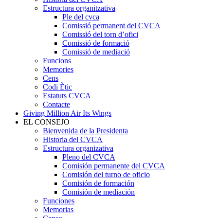
Estructura organitzativa
Ple del cvca
Comissió permanent del CVCA
Comissió del torn d’ofici
Comissió de formació
Comissió de mediació
Funcions
Memories
Cens
Codi Ètic
Estatuts CVCA
Contacte
Giving Million Air Its Wings
EL CONSEJO
Bienvenida de la Presidenta
Historia del CVCA
Estructura organizativa
Pleno del CVCA
Comisión permanente del CVCA
Comisión del turno de oficio
Comisión de formación
Comisión de mediación
Funciones
Memorias