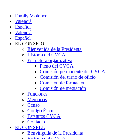
Family Violence
Valencià
Español
Valencià
Español
EL CONSEJO
Bienvenida de la Presidenta
Historia del CVCA
Estructura organizativa
Pleno del CVCA
Comisión permanente del CVCA
Comisión del turno de oficio
Comisión de formación
Comisión de mediación
Funciones
Memorias
Censo
Código Ético
Estatutos CVCA
Contacto
EL CONSELL
Benvinguda de la Presidenta
Història del CVCA