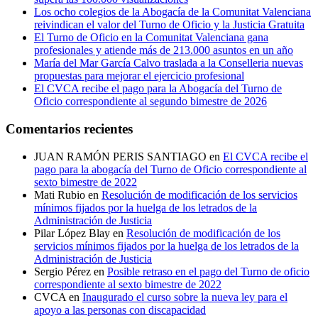
Los ocho colegios de la Abogacía de la Comunitat Valenciana
reivindican el valor del Turno de Oficio y la Justicia Gratuita
El Turno de Oficio en la Comunitat Valenciana gana
profesionales y atiende más de 213.000 asuntos en un año
María del Mar García Calvo traslada a la Conselleria nuevas
propuestas para mejorar el ejercicio profesional
El CVCA recibe el pago para la Abogacía del Turno de
Oficio correspondiente al segundo bimestre de 2026
Comentarios recientes
JUAN RAMÓN PERIS SANTIAGO
en
El CVCA recibe el
pago para la abogacía del Turno de Oficio correspondiente al
sexto bimestre de 2022
Mati Rubio
en
Resolución de modificación de los servicios
mínimos fijados por la huelga de los letrados de la
Administración de Justicia
Pilar López Blay
en
Resolución de modificación de los
servicios mínimos fijados por la huelga de los letrados de la
Administración de Justicia
Sergio Pérez
en
Posible retraso en el pago del Turno de oficio
correspondiente al sexto bimestre de 2022
CVCA
en
Inaugurado el curso sobre la nueva ley para el
apoyo a las personas con discapacidad