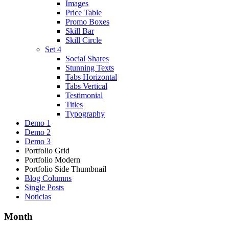
Images
Price Table
Promo Boxes
Skill Bar
Skill Circle
Set 4
Social Shares
Stunning Texts
Tabs Horizontal
Tabs Vertical
Testimonial
Titles
Typography
Demo 1
Demo 2
Demo 3
Portfolio Grid
Portfolio Modern
Portfolio Side Thumbnail
Blog Columns
Single Posts
Noticias
Month