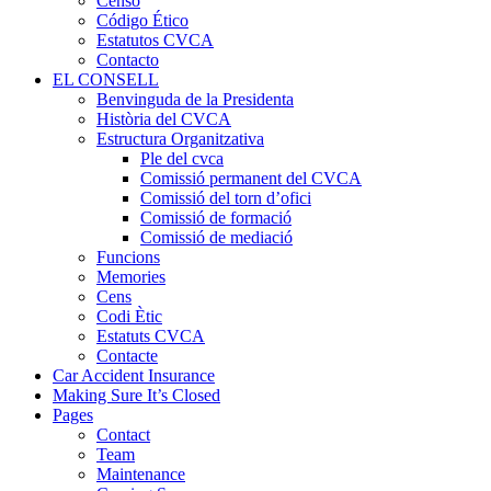
Censo
Código Ético
Estatutos CVCA
Contacto
EL CONSELL
Benvinguda de la Presidenta
Història del CVCA
Estructura Organitzativa
Ple del cvca
Comissió permanent del CVCA
Comissió del torn d’ofici
Comissió de formació
Comissió de mediació
Funcions
Memories
Cens
Codi Ètic
Estatuts CVCA
Contacte
Car Accident Insurance
Making Sure It’s Closed
Pages
Contact
Team
Maintenance