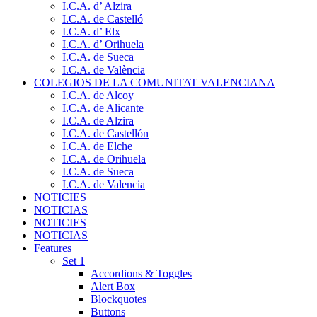
I.C.A. d’ Alzira
I.C.A. de Castelló
I.C.A. d’ Elx
I.C.A. d’ Orihuela
I.C.A. de Sueca
I.C.A. de València
COLEGIOS DE LA COMUNITAT VALENCIANA
I.C.A. de Alcoy
I.C.A. de Alicante
I.C.A. de Alzira
I.C.A. de Castellón
I.C.A. de Elche
I.C.A. de Orihuela
I.C.A. de Sueca
I.C.A. de Valencia
NOTICIES
NOTICIAS
NOTICIES
NOTICIAS
Features
Set 1
Accordions & Toggles
Alert Box
Blockquotes
Buttons