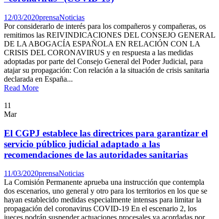
12/03/2020
prensa
Noticias
Por considerarlo de interés para los compañeros y compañeras, os
remitimos las REIVINDICACIONES DEL CONSEJO GENERAL
DE LA ABOGACÍA ESPAÑOLA EN RELACIÓN CON LA
CRISIS DEL CORONAVIRUS y en respuesta a las medidas
adoptadas por parte del Consejo General del Poder Judicial, para
atajar su propagación: Con relación a la situación de crisis sanitaria
declarada en España...
Read More
11
Mar
El CGPJ establece las directrices para garantizar el
servicio público judicial adaptado a las
recomendaciones de las autoridades sanitarias
11/03/2020
prensa
Noticias
La Comisión Permanente aprueba una instrucción que contempla
dos escenarios, uno general y otro para los territorios en los que se
hayan establecido medidas especialmente intensas para limitar la
propagación del coronavirus COVID-19 En el escenario 2, los
jueces podrán suspender actuaciones procesales ya acordadas por