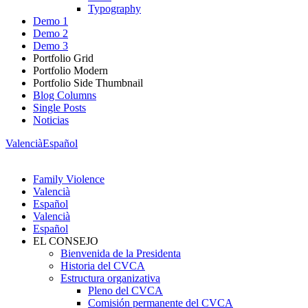
Typography
Demo 1
Demo 2
Demo 3
Portfolio Grid
Portfolio Modern
Portfolio Side Thumbnail
Blog Columns
Single Posts
Noticias
Valencià
Español
Family Violence
Valencià
Español
Valencià
Español
EL CONSEJO
Bienvenida de la Presidenta
Historia del CVCA
Estructura organizativa
Pleno del CVCA
Comisión permanente del CVCA