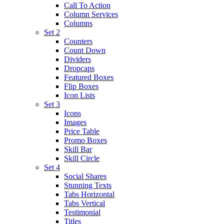
Call To Action
Column Services
Columns
Set 2
Counters
Count Down
Dividers
Dropcaps
Featured Boxes
Flip Boxes
Icon Lists
Set 3
Icons
Images
Price Table
Promo Boxes
Skill Bar
Skill Circle
Set 4
Social Shares
Stunning Texts
Tabs Horizontal
Tabs Vertical
Testimonial
Titles