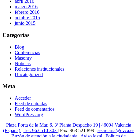
abril 2016
marzo 2016
febrero 2016
octubre 2015
junio 2015
Categorías
Blog
Conferencias
Masonry
Noticias
Relaciones institucionales
Uncategorized
Meta
Acceder
Feed de entradas
Feed de comentarios
WordPress.org
Plaza Porta de la Mar, 6, 3ª Planta Despacho 19 | 46004 Valencia
(España)
|
Tel: 963 510 303
| Fax: 963 521 899 |
secretaria@cvca.es
Buzón de atención a la ciudadanía
|
Aviso legal
|
Política de