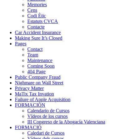
Memories
Cens
Codi Ètic
Estatuts CVCA
Contacte
Car Accident Insurance
Making Sure It’s Closed
Pages
Contact
Team
Maintenance
Coming Soon
404 Page
Public Company Fraud
Nighmare on Wall Street
Privacy Matter
MaTix Tax Invation
Failure of Apple Acquisition
FORMACIÓN
Calendario de Cursos
Vídeos de los cursos
III Congreso de la Abogacía Valenciana
FORMACIÓ
Caledari de Cursos
Vídeos dels cursos