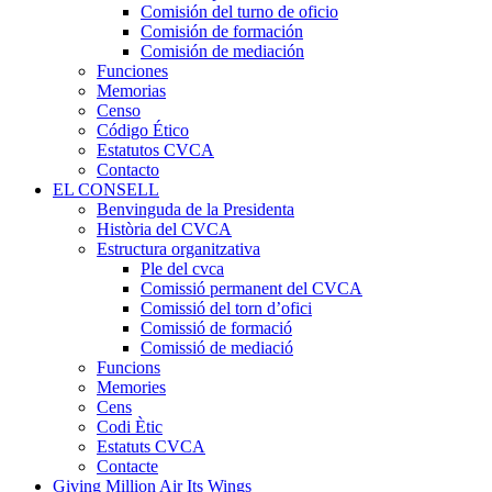
Comisión del turno de oficio
Comisión de formación
Comisión de mediación
Funciones
Memorias
Censo
Código Ético
Estatutos CVCA
Contacto
EL CONSELL
Benvinguda de la Presidenta
Història del CVCA
Estructura organitzativa
Ple del cvca
Comissió permanent del CVCA
Comissió del torn d’ofici
Comissió de formació
Comissió de mediació
Funcions
Memories
Cens
Codi Ètic
Estatuts CVCA
Contacte
Giving Million Air Its Wings