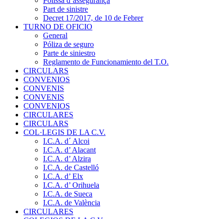
Pòlissa d’assegurança
Part de sinistre
Decret 17/2017, de 10 de Febrer
TURNO DE OFICIO
General
Póliza de seguro
Parte de siniestro
Reglamento de Funcionamiento del T.O.
CIRCULARS
CONVENIOS
CONVENIS
CONVENIS
CONVENIOS
CIRCULARES
CIRCULARS
COL·LEGIS DE LA C.V.
I.C.A. d´ Alcoi
I.C.A. d’ Alacant
I.C.A. d’ Alzira
I.C.A. de Castelló
I.C.A. d’ Elx
I.C.A. d’ Orihuela
I.C.A. de Sueca
I.C.A. de València
CIRCULARES