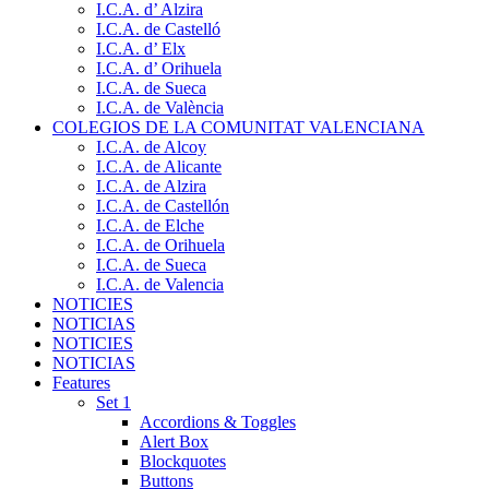
I.C.A. d’ Alzira
I.C.A. de Castelló
I.C.A. d’ Elx
I.C.A. d’ Orihuela
I.C.A. de Sueca
I.C.A. de València
COLEGIOS DE LA COMUNITAT VALENCIANA
I.C.A. de Alcoy
I.C.A. de Alicante
I.C.A. de Alzira
I.C.A. de Castellón
I.C.A. de Elche
I.C.A. de Orihuela
I.C.A. de Sueca
I.C.A. de Valencia
NOTICIES
NOTICIAS
NOTICIES
NOTICIAS
Features
Set 1
Accordions & Toggles
Alert Box
Blockquotes
Buttons