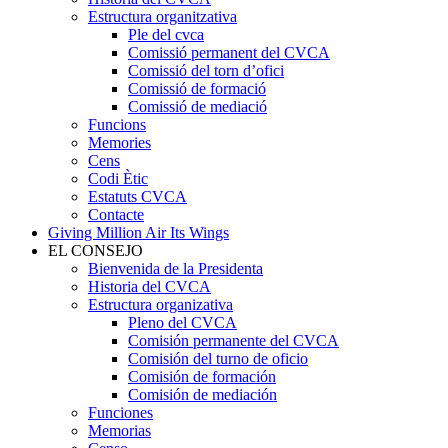
Estructura organitzativa
Ple del cvca
Comissió permanent del CVCA
Comissió del torn d’ofici
Comissió de formació
Comissió de mediació
Funcions
Memories
Cens
Codi Ètic
Estatuts CVCA
Contacte
Giving Million Air Its Wings
EL CONSEJO
Bienvenida de la Presidenta
Historia del CVCA
Estructura organizativa
Pleno del CVCA
Comisión permanente del CVCA
Comisión del turno de oficio
Comisión de formación
Comisión de mediación
Funciones
Memorias