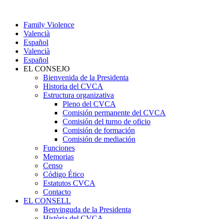
Family Violence
Valencià
Español
Valencià
Español
EL CONSEJO
Bienvenida de la Presidenta
Historia del CVCA
Estructura organizativa
Pleno del CVCA
Comisión permanente del CVCA
Comisión del turno de oficio
Comisión de formación
Comisión de mediación
Funciones
Memorias
Censo
Código Ético
Estatutos CVCA
Contacto
EL CONSELL
Benvinguda de la Presidenta
Història del CVCA