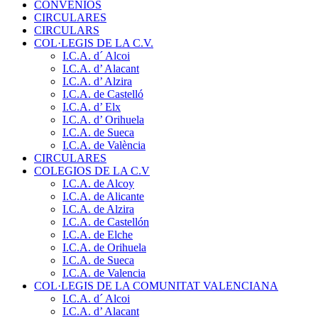
CONVENIOS
CIRCULARES
CIRCULARS
COL·LEGIS DE LA C.V.
I.C.A. d´ Alcoi
I.C.A. d’ Alacant
I.C.A. d’ Alzira
I.C.A. de Castelló
I.C.A. d’ Elx
I.C.A. d’ Orihuela
I.C.A. de Sueca
I.C.A. de València
CIRCULARES
COLEGIOS DE LA C.V
I.C.A. de Alcoy
I.C.A. de Alicante
I.C.A. de Alzira
I.C.A. de Castellón
I.C.A. de Elche
I.C.A. de Orihuela
I.C.A. de Sueca
I.C.A. de Valencia
COL·LEGIS DE LA COMUNITAT VALENCIANA
I.C.A. d´ Alcoi
I.C.A. d’ Alacant