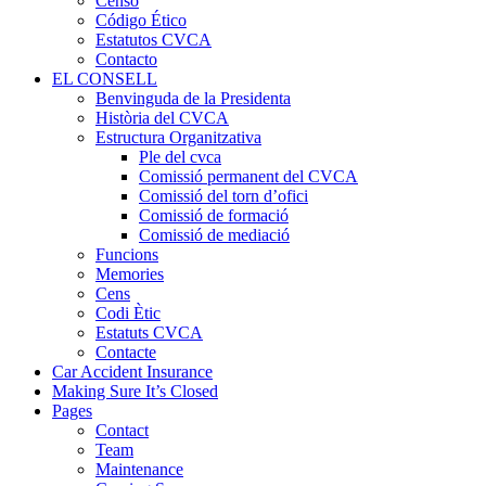
Censo
Código Ético
Estatutos CVCA
Contacto
EL CONSELL
Benvinguda de la Presidenta
Història del CVCA
Estructura Organitzativa
Ple del cvca
Comissió permanent del CVCA
Comissió del torn d’ofici
Comissió de formació
Comissió de mediació
Funcions
Memories
Cens
Codi Ètic
Estatuts CVCA
Contacte
Car Accident Insurance
Making Sure It’s Closed
Pages
Contact
Team
Maintenance