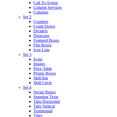
Call To Action
Column Services
Columns
Set 2
Counters
Count Down
Dividers
Dropcaps
Featured Boxes
Flip Boxes
Icon Lists
Set 3
Icons
Images
Price Table
Promo Boxes
Skill Bar
Skill Circle
Set 4
Social Shares
Stunning Texts
Tabs Horizontal
Tabs Vertical
Testimonial
Titles