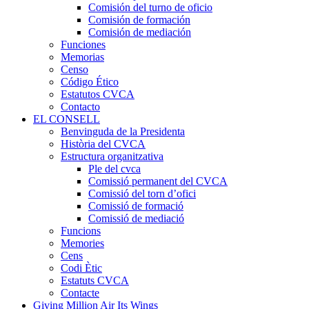
Comisión del turno de oficio
Comisión de formación
Comisión de mediación
Funciones
Memorias
Censo
Código Ético
Estatutos CVCA
Contacto
EL CONSELL
Benvinguda de la Presidenta
Història del CVCA
Estructura organitzativa
Ple del cvca
Comissió permanent del CVCA
Comissió del torn d’ofici
Comissió de formació
Comissió de mediació
Funcions
Memories
Cens
Codi Ètic
Estatuts CVCA
Contacte
Giving Million Air Its Wings