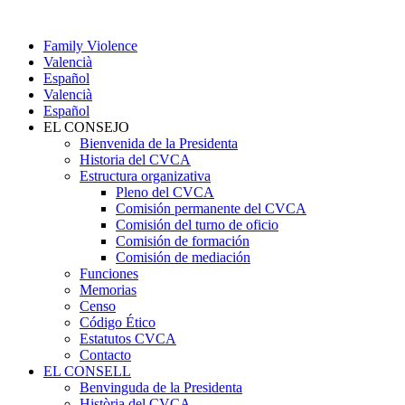
Family Violence
Valencià
Español
Valencià
Español
EL CONSEJO
Bienvenida de la Presidenta
Historia del CVCA
Estructura organizativa
Pleno del CVCA
Comisión permanente del CVCA
Comisión del turno de oficio
Comisión de formación
Comisión de mediación
Funciones
Memorias
Censo
Código Ético
Estatutos CVCA
Contacto
EL CONSELL
Benvinguda de la Presidenta
Història del CVCA