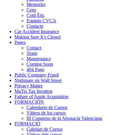
Memories
Cens
Codi Ètic
Estatuts CVCA
Contacte
Car Accident Insurance
Making Sure It’s Closed
Pages
Contact
Team
Maintenance
Coming Soon
404 Page
Public Company Fraud
Nighmare on Wall Street
Privacy Matter
MaTix Tax Invation
Failure of Apple Acquisition
FORMACIÓN
Calendario de Cursos
Vídeos de los cursos
III Congreso de la Abogacía Valenciana
FORMACIÓ
Caledari de Cursos
Vídeos dels cursos