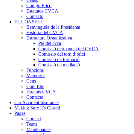
Censo
Código Ético
Estatutos CVCA
Contacto
EL CONSELL
Benvinguda de la Presidenta
Història del CVCA
Estructura Organitzativa
Ple del cvca
Comissió permanent del CVCA
Comissió del torn d’ofici
Comissió de formació
Comissió de mediació
Funcions
Memories
Cens
Codi Ètic
Estatuts CVCA
Contacte
Car Accident Insurance
Making Sure It’s Closed
Pages
Contact
Team
Maintenance