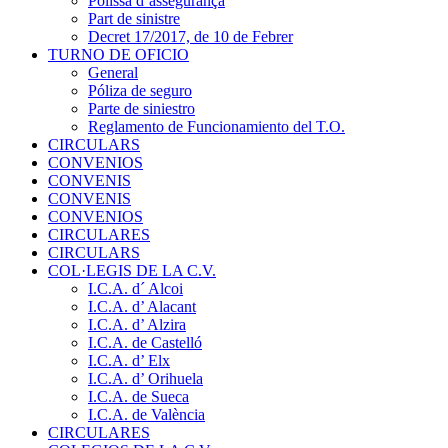
Pòlissa d’assegurança
Part de sinistre
Decret 17/2017, de 10 de Febrer
TURNO DE OFICIO
General
Póliza de seguro
Parte de siniestro
Reglamento de Funcionamiento del T.O.
CIRCULARS
CONVENIOS
CONVENIS
CONVENIS
CONVENIOS
CIRCULARES
CIRCULARS
COL·LEGIS DE LA C.V.
I.C.A. d´ Alcoi
I.C.A. d’ Alacant
I.C.A. d’ Alzira
I.C.A. de Castelló
I.C.A. d’ Elx
I.C.A. d’ Orihuela
I.C.A. de Sueca
I.C.A. de València
CIRCULARES