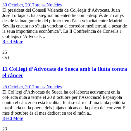
30 October, 2017
prensa
Notícies
El president del Consell Valencià de Col·legis d’Advocats, Juan
José Tortajada, ha assegurat no entendre com «després de 25 anys
des de la inauguració del primer tren d’alta velocitat entre Madrid i
Sevilla encara no s’haja vertebrat el corredor mediterrani, a pesar de
la seua importància econòmica”. La II Conferència de Consells i
Col·legis d’Advocats...
Read More
25
Oct
El Col.legi d’Advocats de Sueca amb la lluita contra
el càncer
25 October, 2017
prensa
Notícies
El Col.legi d’Advocats de Sueca ha col·laborat activament en la
col·lecta duta a terme el 20 d’octubre per l’Associació Espanyola
contra el càncer en esta localitat, fent-se càrrec d’una taula petitòria
instal·lada en la puerta dels jutjats ubicats en la plaça del convent El
mes d’octubre és el mes dedicat en tot el món a...
Read More
23