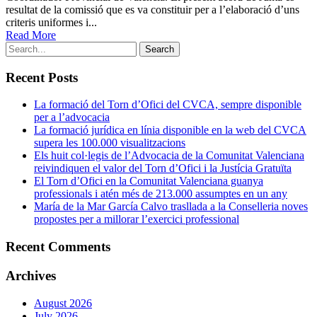
resultat de la comissió que es va constituir per a l’elaboració d’uns
criteris uniformes i...
Read More
Recent Posts
La formació del Torn d’Ofici del CVCA, sempre disponible
per a l’advocacia
La formació jurídica en línia disponible en la web del CVCA
supera les 100.000 visualitzacions
Els huit col·legis de l’Advocacia de la Comunitat Valenciana
reivindiquen el valor del Torn d’Ofici i la Justícia Gratuïta
El Torn d’Ofici en la Comunitat Valenciana guanya
professionals i atén més de 213.000 assumptes en un any
María de la Mar García Calvo trasllada a la Conselleria noves
propostes per a millorar l’exercici professional
Recent Comments
Archives
August 2026
July 2026