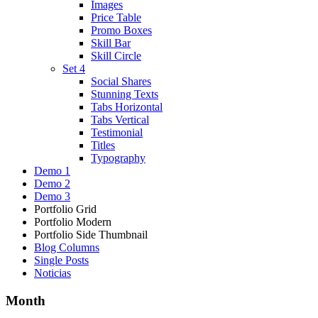
Images
Price Table
Promo Boxes
Skill Bar
Skill Circle
Set 4
Social Shares
Stunning Texts
Tabs Horizontal
Tabs Vertical
Testimonial
Titles
Typography
Demo 1
Demo 2
Demo 3
Portfolio Grid
Portfolio Modern
Portfolio Side Thumbnail
Blog Columns
Single Posts
Noticias
Month