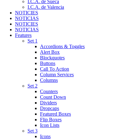
I.C.A. de Sueca
I.C.A. de Valencia
NOTICIES
NOTICIAS
NOTICIES
NOTICIAS
Features
Set 1
Accordions & Toggles
Alert Box
Blockquotes
Buttons
Call To Action
Column Services
Columns
Set 2
Counters
Count Down
Dividers
Dropcaps
Featured Boxes
Flip Boxes
Icon Lists
Set 3
Icons