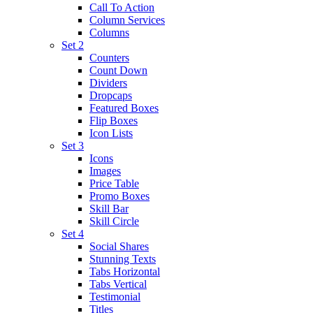
Call To Action
Column Services
Columns
Set 2
Counters
Count Down
Dividers
Dropcaps
Featured Boxes
Flip Boxes
Icon Lists
Set 3
Icons
Images
Price Table
Promo Boxes
Skill Bar
Skill Circle
Set 4
Social Shares
Stunning Texts
Tabs Horizontal
Tabs Vertical
Testimonial
Titles