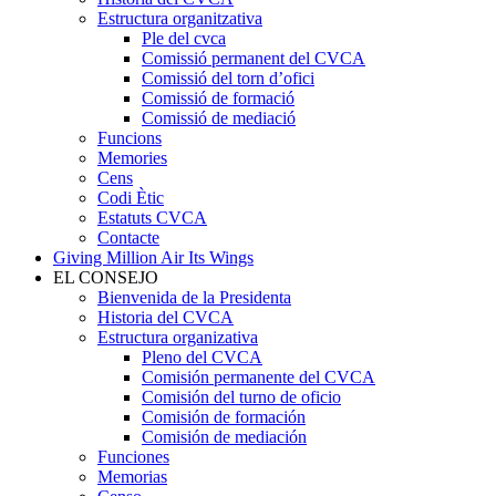
Estructura organitzativa
Ple del cvca
Comissió permanent del CVCA
Comissió del torn d’ofici
Comissió de formació
Comissió de mediació
Funcions
Memories
Cens
Codi Ètic
Estatuts CVCA
Contacte
Giving Million Air Its Wings
EL CONSEJO
Bienvenida de la Presidenta
Historia del CVCA
Estructura organizativa
Pleno del CVCA
Comisión permanente del CVCA
Comisión del turno de oficio
Comisión de formación
Comisión de mediación
Funciones
Memorias