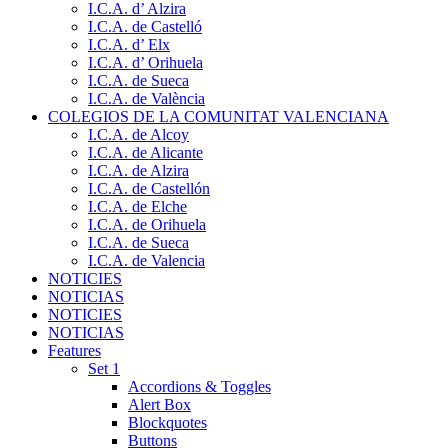
I.C.A. d’ Alzira
I.C.A. de Castelló
I.C.A. d’ Elx
I.C.A. d’ Orihuela
I.C.A. de Sueca
I.C.A. de València
COLEGIOS DE LA COMUNITAT VALENCIANA
I.C.A. de Alcoy
I.C.A. de Alicante
I.C.A. de Alzira
I.C.A. de Castellón
I.C.A. de Elche
I.C.A. de Orihuela
I.C.A. de Sueca
I.C.A. de Valencia
NOTICIES
NOTICIAS
NOTICIES
NOTICIAS
Features
Set 1
Accordions & Toggles
Alert Box
Blockquotes
Buttons