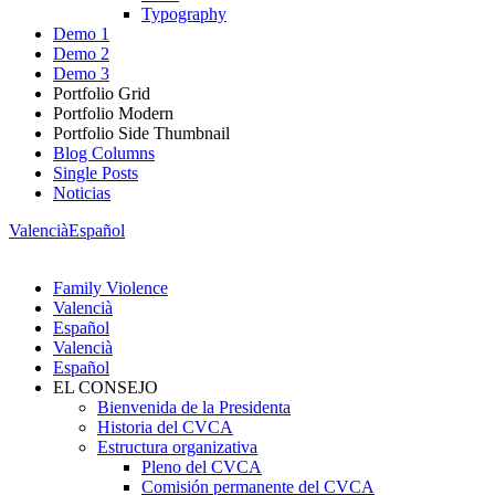
Typography
Demo 1
Demo 2
Demo 3
Portfolio Grid
Portfolio Modern
Portfolio Side Thumbnail
Blog Columns
Single Posts
Noticias
Valencià
Español
Family Violence
Valencià
Español
Valencià
Español
EL CONSEJO
Bienvenida de la Presidenta
Historia del CVCA
Estructura organizativa
Pleno del CVCA
Comisión permanente del CVCA