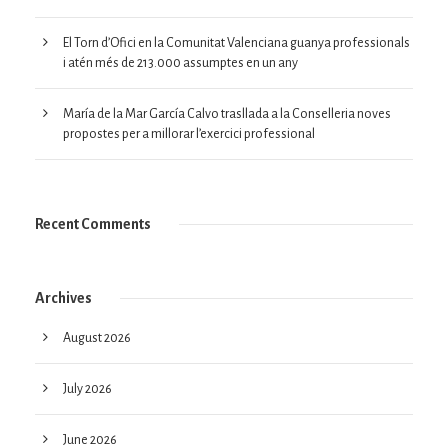
El Torn d’Ofici en la Comunitat Valenciana guanya professionals
i atén més de 213.000 assumptes en un any
María de la Mar García Calvo trasllada a la Conselleria noves
propostes per a millorar l’exercici professional
Recent Comments
Archives
August 2026
July 2026
June 2026