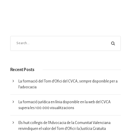
Recent Posts
La formació del Torn d’Ofici del CVCA, sempre disponible per a
l’advocacia
La formació jurídica en línia disponible en la web del CVCA
supera les 100.000 visualitzacions
Els huit col·legis de l’Advocacia de la Comunitat Valenciana
reivindiquen el valor del Torn d’Ofici i la Justícia Gratuïta