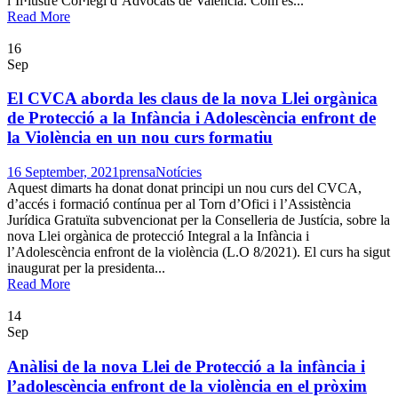
l’Il·lustre Col·legi d’Advocats de València. Com és...
Read More
16
Sep
El CVCA aborda les claus de la nova Llei orgànica
de Protecció a la Infància i Adolescència enfront de
la Violència en un nou curs formatiu
16 September, 2021
prensa
Notícies
Aquest dimarts ha donat donat principi un nou curs del CVCA,
d’accés i formació contínua per al Torn d’Ofici i l’Assistència
Jurídica Gratuïta subvencionat per la Conselleria de Justícia, sobre la
nova Llei orgànica de protecció Integral a la Infància i
l’Adolescència enfront de la violència (L.O 8/2021). El curs ha sigut
inaugurat per la presidenta...
Read More
14
Sep
Anàlisi de la nova Llei de Protecció a la infància i
l’adolescència enfront de la violència en el pròxim