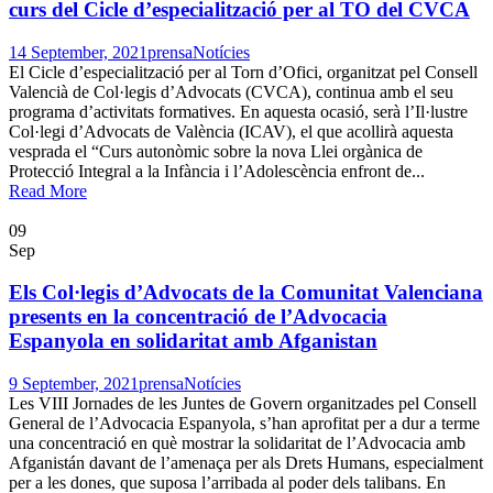
curs del Cicle d’especialització per al TO del CVCA
14 September, 2021
prensa
Notícies
El Cicle d’especialització per al Torn d’Ofici, organitzat pel Consell
Valencià de Col·legis d’Advocats (CVCA), continua amb el seu
programa d’activitats formatives. En aquesta ocasió, serà l’Il·lustre
Col·legi d’Advocats de València (ICAV), el que acollirà aquesta
vesprada el “Curs autonòmic sobre la nova Llei orgànica de
Protecció Integral a la Infància i l’Adolescència enfront de...
Read More
09
Sep
Els Col·legis d’Advocats de la Comunitat Valenciana
presents en la concentració de l’Advocacia
Espanyola en solidaritat amb Afganistan
9 September, 2021
prensa
Notícies
Les VIII Jornades de les Juntes de Govern organitzades pel Consell
General de l’Advocacia Espanyola, s’han aprofitat per a dur a terme
una concentració en què mostrar la solidaritat de l’Advocacia amb
Afganistán davant de l’amenaça per als Drets Humans, especialment
per a les dones, que suposa l’arribada al poder dels talibans. En