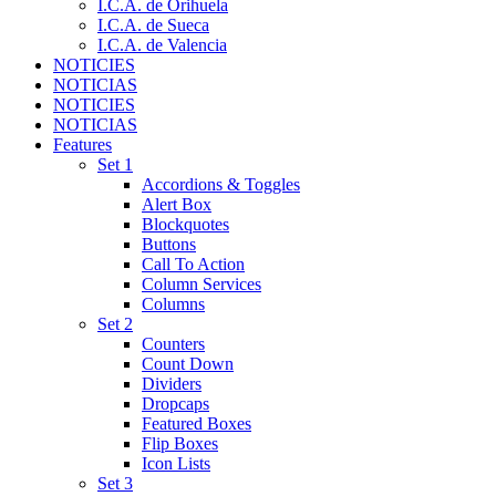
I.C.A. de Orihuela
I.C.A. de Sueca
I.C.A. de Valencia
NOTICIES
NOTICIAS
NOTICIES
NOTICIAS
Features
Set 1
Accordions & Toggles
Alert Box
Blockquotes
Buttons
Call To Action
Column Services
Columns
Set 2
Counters
Count Down
Dividers
Dropcaps
Featured Boxes
Flip Boxes
Icon Lists
Set 3