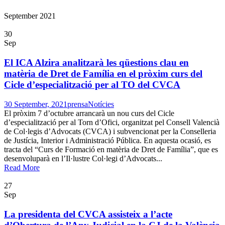
September 2021
30
Sep
El ICA Alzira analitzarà les qüestions clau en
matèria de Dret de Família en el pròxim curs del
Cicle d’especialització per al TO del CVCA
30 September, 2021
prensa
Notícies
El pròxim 7 d’octubre arrancarà un nou curs del Cicle
d’especialització per al Torn d’Ofici, organitzat pel Consell Valencià
de Col·legis d’Advocats (CVCA) i subvencionat per la Conselleria
de Justícia, Interior i Administració Pública. En aquesta ocasió, es
tracta del “Curs de Formació en matèria de Dret de Família”, que es
desenvoluparà en l’Il·lustre Col·legi d’Advocats...
Read More
27
Sep
La presidenta del CVCA assisteix a l’acte