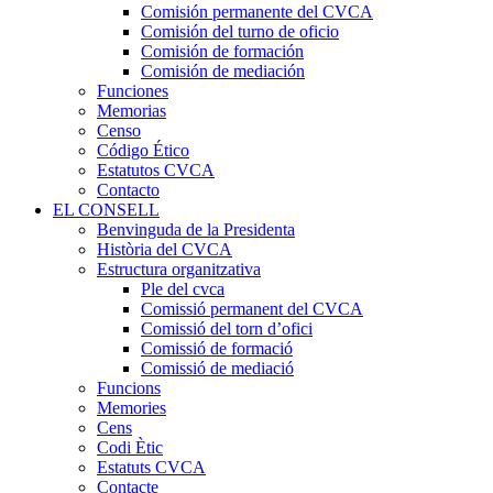
Comisión permanente del CVCA
Comisión del turno de oficio
Comisión de formación
Comisión de mediación
Funciones
Memorias
Censo
Código Ético
Estatutos CVCA
Contacto
EL CONSELL
Benvinguda de la Presidenta
Història del CVCA
Estructura organitzativa
Ple del cvca
Comissió permanent del CVCA
Comissió del torn d’ofici
Comissió de formació
Comissió de mediació
Funcions
Memories
Cens
Codi Ètic
Estatuts CVCA
Contacte