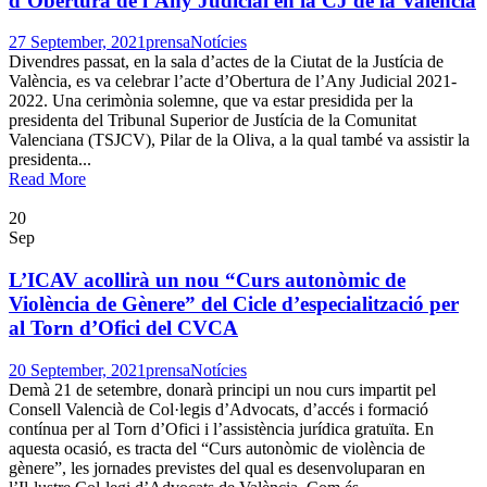
d’Obertura de l’Any Judicial en la CJ de la València
27 September, 2021
prensa
Notícies
Divendres passat, en la sala d’actes de la Ciutat de la Justícia de
València, es va celebrar l’acte d’Obertura de l’Any Judicial 2021-
2022. Una cerimònia solemne, que va estar presidida per la
presidenta del Tribunal Superior de Justícia de la Comunitat
Valenciana (TSJCV), Pilar de la Oliva, a la qual també va assistir la
presidenta...
Read More
20
Sep
L’ICAV acollirà un nou “Curs autonòmic de
Violència de Gènere” del Cicle d’especialització per
al Torn d’Ofici del CVCA
20 September, 2021
prensa
Notícies
Demà 21 de setembre, donarà principi un nou curs impartit pel
Consell Valencià de Col·legis d’Advocats, d’accés i formació
contínua per al Torn d’Ofici i l’assistència jurídica gratuïta. En
aquesta ocasió, es tracta del “Curs autonòmic de violència de
gènere”, les jornades previstes del qual es desenvoluparan en