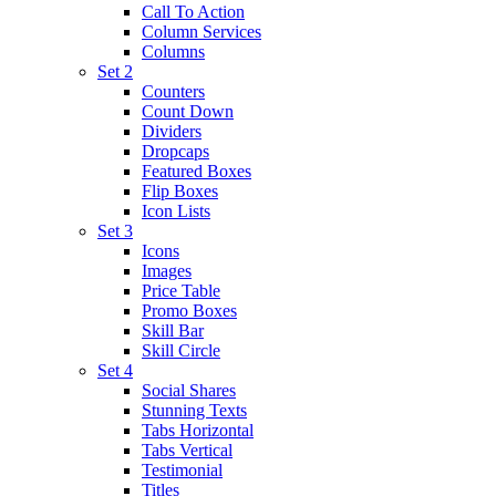
Call To Action
Column Services
Columns
Set 2
Counters
Count Down
Dividers
Dropcaps
Featured Boxes
Flip Boxes
Icon Lists
Set 3
Icons
Images
Price Table
Promo Boxes
Skill Bar
Skill Circle
Set 4
Social Shares
Stunning Texts
Tabs Horizontal
Tabs Vertical
Testimonial
Titles