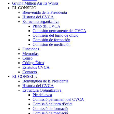
Giving Million Air Its Wings
EL CONSEJO
Bienvenida de la Presidenta
Historia del CVCA
Estructura organizativa
Pleno del CVCA
Comisión permanente del CVCA
Comisión del turno de oficio
Comisión de formación
Comisión de mediación
Funciones
Memorias
Censo
Código Ético
Estatutos CVCA
Contacto
EL CONSELL
Benvinguda de la Presidenta
Història del CVCA
Estructura Organitzativa
Ple del cvca
Comissió permanent del CVCA
Comissió del torn d’ofici
Comissió de formació
Comissió de mediació