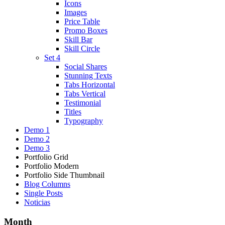
Icons
Images
Price Table
Promo Boxes
Skill Bar
Skill Circle
Set 4
Social Shares
Stunning Texts
Tabs Horizontal
Tabs Vertical
Testimonial
Titles
Typography
Demo 1
Demo 2
Demo 3
Portfolio Grid
Portfolio Modern
Portfolio Side Thumbnail
Blog Columns
Single Posts
Noticias
Month