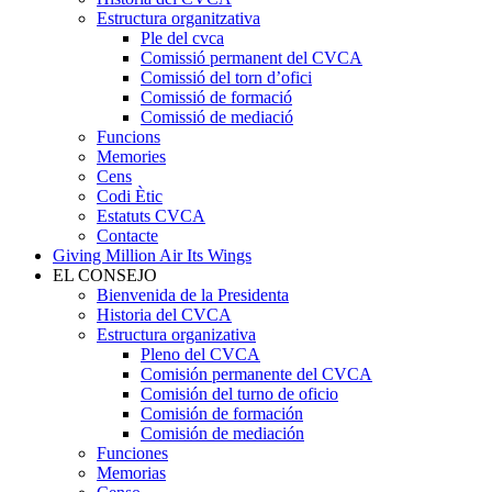
Estructura organitzativa
Ple del cvca
Comissió permanent del CVCA
Comissió del torn d’ofici
Comissió de formació
Comissió de mediació
Funcions
Memories
Cens
Codi Ètic
Estatuts CVCA
Contacte
Giving Million Air Its Wings
EL CONSEJO
Bienvenida de la Presidenta
Historia del CVCA
Estructura organizativa
Pleno del CVCA
Comisión permanente del CVCA
Comisión del turno de oficio
Comisión de formación
Comisión de mediación
Funciones
Memorias