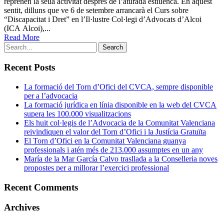
reprenen la seua activitat després de l’aturada estiuenca. En aquest
sentit, dilluns que ve 6 de setembre arrancarà el Curs sobre
“Discapacitat i Dret” en l’Il·lustre Col·legi d’Advocats d’Alcoi
(ICA Alcoi),...
Read More
Recent Posts
La formació del Torn d’Ofici del CVCA, sempre disponible
per a l’advocacia
La formació jurídica en línia disponible en la web del CVCA
supera les 100.000 visualitzacions
Els huit col·legis de l’Advocacia de la Comunitat Valenciana
reivindiquen el valor del Torn d’Ofici i la Justícia Gratuïta
El Torn d’Ofici en la Comunitat Valenciana guanya
professionals i atén més de 213.000 assumptes en un any
María de la Mar García Calvo trasllada a la Conselleria noves
propostes per a millorar l’exercici professional
Recent Comments
Archives