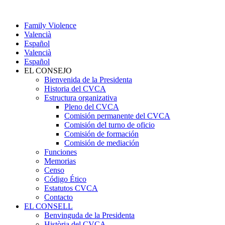
Family Violence
Valencià
Español
Valencià
Español
EL CONSEJO
Bienvenida de la Presidenta
Historia del CVCA
Estructura organizativa
Pleno del CVCA
Comisión permanente del CVCA
Comisión del turno de oficio
Comisión de formación
Comisión de mediación
Funciones
Memorias
Censo
Código Ético
Estatutos CVCA
Contacto
EL CONSELL
Benvinguda de la Presidenta
Història del CVCA