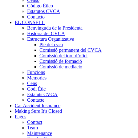
Censo
Código Ético
Estatutos CVCA
Contacto
EL CONSELL
Benvinguda de la Presidenta
Història del CVCA
Estructura Organitzativa
Ple del cvca
Comissió permanent del CVCA
Comissió del torn d’ofici
Comissió de formació
Comissió de mediació
Funcions
Memories
Cens
Codi Ètic
Estatuts CVCA
Contacte
Car Accident Insurance
Making Sure It’s Closed
Pages
Contact
Team
Maintenance