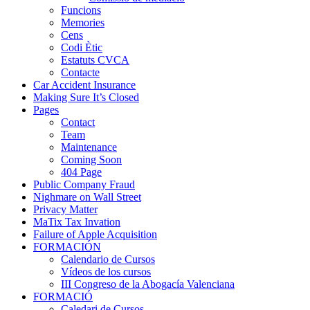
Funcions
Memories
Cens
Codi Ètic
Estatuts CVCA
Contacte
Car Accident Insurance
Making Sure It’s Closed
Pages
Contact
Team
Maintenance
Coming Soon
404 Page
Public Company Fraud
Nighmare on Wall Street
Privacy Matter
MaTix Tax Invation
Failure of Apple Acquisition
FORMACIÓN
Calendario de Cursos
Vídeos de los cursos
III Congreso de la Abogacía Valenciana
FORMACIÓ
Caledari de Cursos