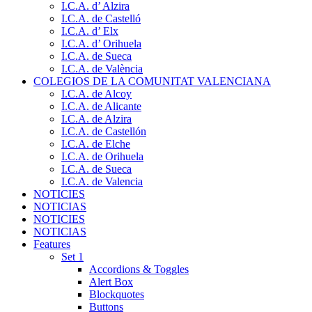
I.C.A. d’ Alzira
I.C.A. de Castelló
I.C.A. d’ Elx
I.C.A. d’ Orihuela
I.C.A. de Sueca
I.C.A. de València
COLEGIOS DE LA COMUNITAT VALENCIANA
I.C.A. de Alcoy
I.C.A. de Alicante
I.C.A. de Alzira
I.C.A. de Castellón
I.C.A. de Elche
I.C.A. de Orihuela
I.C.A. de Sueca
I.C.A. de Valencia
NOTICIES
NOTICIAS
NOTICIES
NOTICIAS
Features
Set 1
Accordions & Toggles
Alert Box
Blockquotes
Buttons