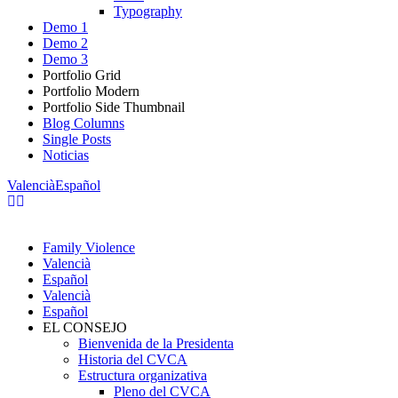
Typography
Demo 1
Demo 2
Demo 3
Portfolio Grid
Portfolio Modern
Portfolio Side Thumbnail
Blog Columns
Single Posts
Noticias
Valencià
Español
Family Violence
Valencià
Español
Valencià
Español
EL CONSEJO
Bienvenida de la Presidenta
Historia del CVCA
Estructura organizativa
Pleno del CVCA