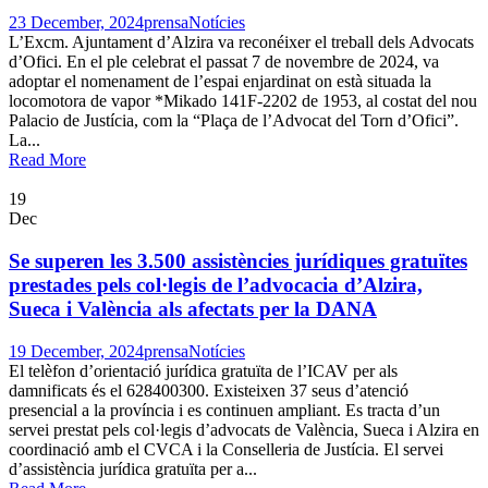
23 December, 2024
prensa
Notícies
L’Excm. Ajuntament d’Alzira va reconéixer el treball dels Advocats
d’Ofici. En el ple celebrat el passat 7 de novembre de 2024, va
adoptar el nomenament de l’espai enjardinat on està situada la
locomotora de vapor *Mikado 141F-2202 de 1953, al costat del nou
Palacio de Justícia, com la “Plaça de l’Advocat del Torn d’Ofici”.
La...
Read More
19
Dec
Se superen les 3.500 assistències jurídiques gratuïtes
prestades pels col·legis de l’advocacia d’Alzira,
Sueca i València als afectats per la DANA
19 December, 2024
prensa
Notícies
El telèfon d’orientació jurídica gratuïta de l’ICAV per als
damnificats és el 628400300. Existeixen 37 seus d’atenció
presencial a la província i es continuen ampliant. Es tracta d’un
servei prestat pels col·legis d’advocats de València, Sueca i Alzira en
coordinació amb el CVCA i la Conselleria de Justícia. El servei
d’assistència jurídica gratuïta per a...