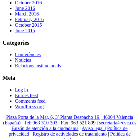
October 2016
June 2016
March 2016
February 2016
October 2015
June 2015
Categories
Conferències
Notícies
Relacions institucionals
Meta
Log in
Entries feed
Comments feed
WordPress.org
Plaza Porta de la Mar, 6, 3ª Planta Despacho 19 | 46004 Valencia
(España)
|
Tel: 963 510 303
| Fax: 963 521 899 |
secretaria@cvca.es
Buzón de atención a la ciudadanía
|
Aviso legal
|
Política de
privacidad
|
Registro de actividades de tratamiento
|
Política de