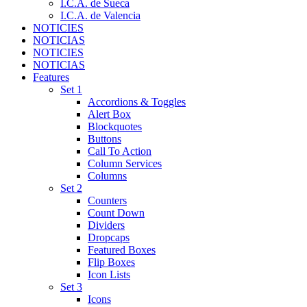
I.C.A. de Sueca
I.C.A. de Valencia
NOTICIES
NOTICIAS
NOTICIES
NOTICIAS
Features
Set 1
Accordions & Toggles
Alert Box
Blockquotes
Buttons
Call To Action
Column Services
Columns
Set 2
Counters
Count Down
Dividers
Dropcaps
Featured Boxes
Flip Boxes
Icon Lists
Set 3
Icons