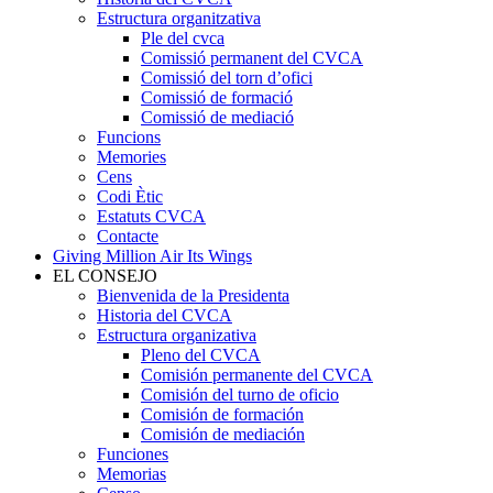
Estructura organitzativa
Ple del cvca
Comissió permanent del CVCA
Comissió del torn d’ofici
Comissió de formació
Comissió de mediació
Funcions
Memories
Cens
Codi Ètic
Estatuts CVCA
Contacte
Giving Million Air Its Wings
EL CONSEJO
Bienvenida de la Presidenta
Historia del CVCA
Estructura organizativa
Pleno del CVCA
Comisión permanente del CVCA
Comisión del turno de oficio
Comisión de formación
Comisión de mediación
Funciones
Memorias