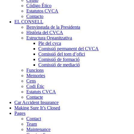
Censo
Código Ético
Estatutos CVCA
Contacto
EL CONSELL
Benvinguda de la Presidenta
Història del CVCA
Estructura Organitzativa
Ple del cvca
Comissió permanent del CVCA
Comissió del torn d’ofici
Comissió de formació
Comissió de mediació
Funcions
Memories
Cens
Codi Ètic
Estatuts CVCA
Contacte
Car Accident Insurance
Making Sure It’s Closed
Pages
Contact
Team
Maintenance