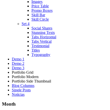
Images
Price Table
Promo Boxes
Skill Bar
Skill Circle
Set 4
Social Shares
Stunning Texts
Tabs Horizontal
Tabs Vertical
Testimonial
Titles
Typography
Demo 1
Demo 2
Demo 3
Portfolio Grid
Portfolio Modern
Portfolio Side Thumbnail
Blog Columns
Single Posts
Noticias
Month