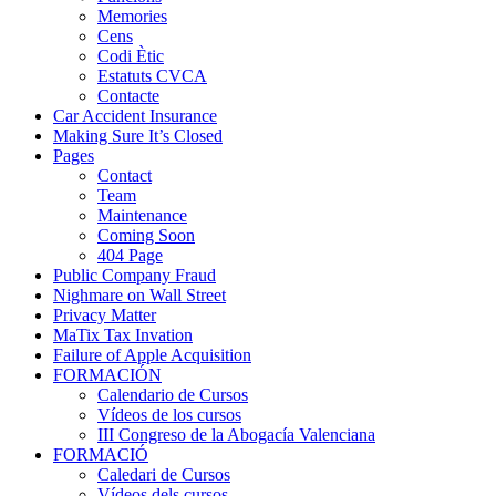
Memories
Cens
Codi Ètic
Estatuts CVCA
Contacte
Car Accident Insurance
Making Sure It’s Closed
Pages
Contact
Team
Maintenance
Coming Soon
404 Page
Public Company Fraud
Nighmare on Wall Street
Privacy Matter
MaTix Tax Invation
Failure of Apple Acquisition
FORMACIÓN
Calendario de Cursos
Vídeos de los cursos
III Congreso de la Abogacía Valenciana
FORMACIÓ
Caledari de Cursos
Vídeos dels cursos