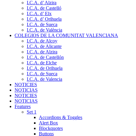
I.C.A. d’ Alzira
I.C.A. de Castelló
I.C.A. d’ Elx
I.C.A. d’ Orihuela
I.C.A. de Sueca
I.C.A. de València
COLEGIOS DE LA COMUNITAT VALENCIANA
I.C.A. de Alcoy
I.C.A. de Alicante
I.C.A. de Alzira
I.C.A. de Castellón
I.C.A. de Elche
I.C.A. de Orihuela
I.C.A. de Sueca
I.C.A. de Valencia
NOTICIES
NOTICIAS
NOTICIES
NOTICIAS
Features
Set 1
Accordions & Toggles
Alert Box
Blockquotes
Buttons