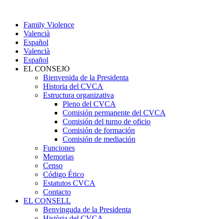
Family Violence
Valencià
Español
Valencià
Español
EL CONSEJO
Bienvenida de la Presidenta
Historia del CVCA
Estructura organizativa
Pleno del CVCA
Comisión permanente del CVCA
Comisión del turno de oficio
Comisión de formación
Comisión de mediación
Funciones
Memorias
Censo
Código Ético
Estatutos CVCA
Contacto
EL CONSELL
Benvinguda de la Presidenta
Història del CVCA