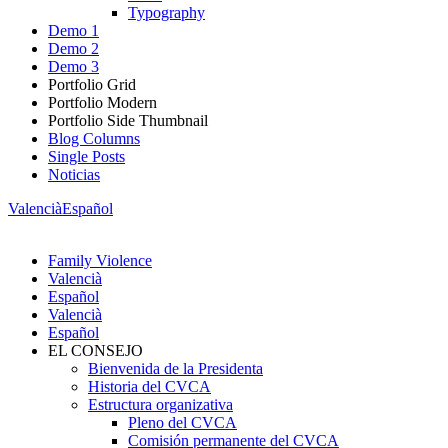
Typography
Demo 1
Demo 2
Demo 3
Portfolio Grid
Portfolio Modern
Portfolio Side Thumbnail
Blog Columns
Single Posts
Noticias
Valencià
Español
Family Violence
Valencià
Español
Valencià
Español
EL CONSEJO
Bienvenida de la Presidenta
Historia del CVCA
Estructura organizativa
Pleno del CVCA
Comisión permanente del CVCA