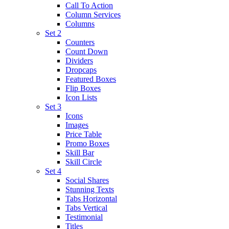
Call To Action
Column Services
Columns
Set 2
Counters
Count Down
Dividers
Dropcaps
Featured Boxes
Flip Boxes
Icon Lists
Set 3
Icons
Images
Price Table
Promo Boxes
Skill Bar
Skill Circle
Set 4
Social Shares
Stunning Texts
Tabs Horizontal
Tabs Vertical
Testimonial
Titles