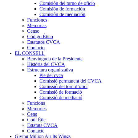
Comisión del turno de oficio
Comisión de formación
Comisión de mediación
Funciones
Memorias
Censo
Código Ético
Estatutos CVCA
Contacto
EL CONSELL
Benvinguda de la Presidenta
Història del CVCA
Estructura organitzativa
Ple del cvca
Comissió permanent del CVCA
Comissió del torn d’ofici
Comissió de formació
Comissió de mediació
Funcions
Memories
Cens
Codi Ètic
Estatuts CVCA
Contacte
Giving Million Air Its Wings