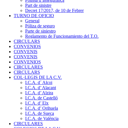
Pòlissa d’assegurança
Part de sinistre
Decret 17/2017, de 10 de Febrer
TURNO DE OFICIO
General
Póliza de seguro
Parte de siniestro
Reglamento de Funcionamiento del T.O.
CIRCULARS
CONVENIOS
CONVENIS
CONVENIS
CONVENIOS
CIRCULARES
CIRCULARS
COL·LEGIS DE LA C.V.
I.C.A. d´ Alcoi
I.C.A. d’ Alacant
I.C.A. d’ Alzira
I.C.A. de Castelló
I.C.A. d’ Elx
I.C.A. d’ Orihuela
I.C.A. de Sueca
I.C.A. de València
CIRCULARES