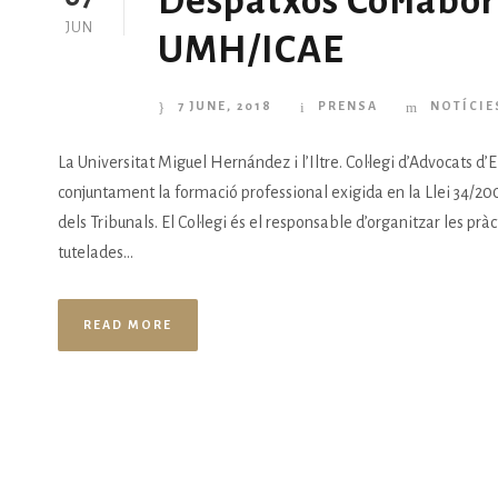
Despatxos Col·labo
JUN
UMH/ICAE
7 JUNE, 2018
PRENSA
NOTÍCIE
La Universitat Miguel Hernández i l’Iltre. Col·legi d’Advocats d’E
conjuntament la formació professional exigida en la Llei 34/200
dels Tribunals. El Col·legi és el responsable d’organitzar les prà
tutelades...
READ MORE