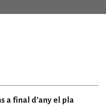
Month
JUNE 2018
EL CONSEJO
EL CONSELL
Giving Million Air Its Wings
EL CONS
ighmare on Wall Street
Privacy Matter
MaTix Tax Invation
Failur
dir”
TORN D’OFICI
TURNO DE OFICIO
TORN D’OFICI
TURNO
COL·LEGIS DE LA C.V.
CIRCULARES
COLEGIOS DE LA C.V
COL·L
NOTICIAS
NOTICIES
NOTICIAS
Features
Demo 1
Demo 2
ticias
s a final d’any el pla