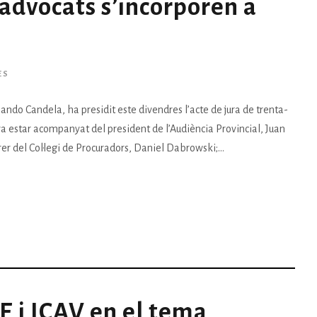
advocats s’incorporen a
ES
rnando Candela, ha presidit este divendres l’acte de jura de trenta-
a va estar acompanyat del president de l’Audiència Provincial, Juan
rer del Col·legi de Procuradors, Daniel Dabrowski;...
E i ICAV en el tema