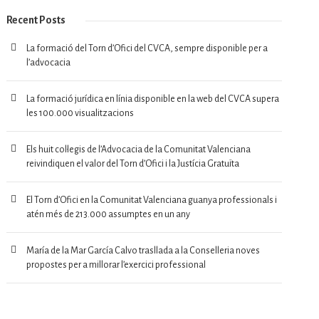
Recent Posts
La formació del Torn d’Ofici del CVCA, sempre disponible per a
l’advocacia
La formació jurídica en línia disponible en la web del CVCA supera
les 100.000 visualitzacions
Els huit col·legis de l’Advocacia de la Comunitat Valenciana
reivindiquen el valor del Torn d’Ofici i la Justícia Gratuïta
El Torn d’Ofici en la Comunitat Valenciana guanya professionals i
atén més de 213.000 assumptes en un any
María de la Mar García Calvo trasllada a la Conselleria noves
propostes per a millorar l’exercici professional