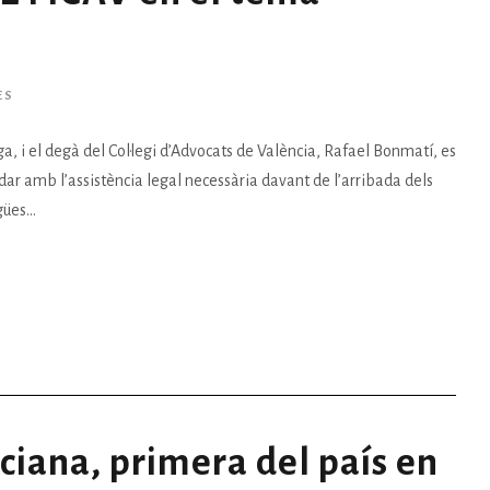
ES
a, i el degà del Col·legi d’Advocats de València, Rafael Bonmatí, es
judar amb l’assistència legal necessària davant de l’arribada dels
ües...
iana, primera del país en