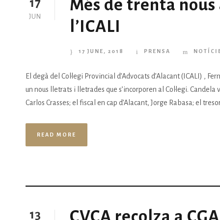
Més de trenta nous 
17
JUN
l’ICALI
17 JUNE, 2018
PRENSA
NOTÍCI
El degà del Col·legi Provincial d’Advocats d’Alacant (ICALI) , Fe
un nous lletrats i lletrades que s’incorporen al Col·legi. Candel
Carlos Crasses; el fiscal en cap d’Alacant, Jorge Rabasa; el treso
READ MORE
CVCA recolza a CGA
13