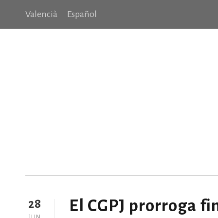
Valencià
Español
Family Violence
Valencià
Español
Valencià
Español
Making Sure It’s Closed
Pages
Public Company Fraud
N
FORMACIÓN
FORMACIÓ
LIBRO “Nuestro derecho a deci
CONVENIS
CONVENIOS
CIRCULARES
CIRCULARS
COLEGIOS DE LA COMUNITAT VALENCIANA
NOTICIES
Portfolio Side Thumbnail
Blog Columns
Single Posts
No
El CGPJ prorroga fin
28
JUN