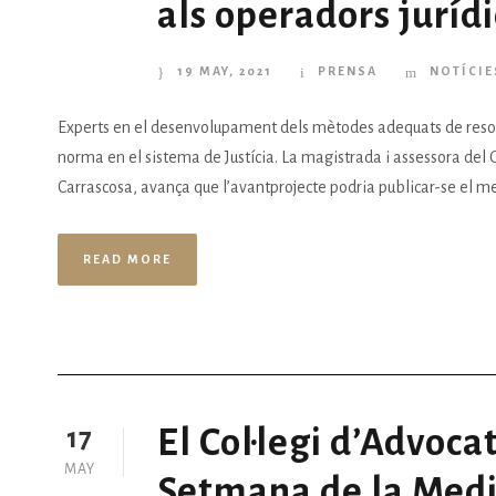
als operadors jurídi
19 MAY, 2021
PRENSA
NOTÍCIE
Experts en el desenvolupament dels mètodes adequats de resoluc
norma en el sistema de Justícia. La magistrada i assessora del G
Carrascosa, avança que l’avantprojecte podria publicar-se el mes
READ MORE
El Col·legi d’Advoc
17
MAY
Setmana de la Medi