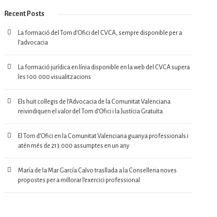
Recent Posts
La formació del Torn d’Ofici del CVCA, sempre disponible per a
l’advocacia
La formació jurídica en línia disponible en la web del CVCA supera
les 100.000 visualitzacions
Els huit col·legis de l’Advocacia de la Comunitat Valenciana
reivindiquen el valor del Torn d’Ofici i la Justícia Gratuïta
El Torn d’Ofici en la Comunitat Valenciana guanya professionals i
atén més de 213.000 assumptes en un any
María de la Mar García Calvo trasllada a la Conselleria noves
propostes per a millorar l’exercici professional