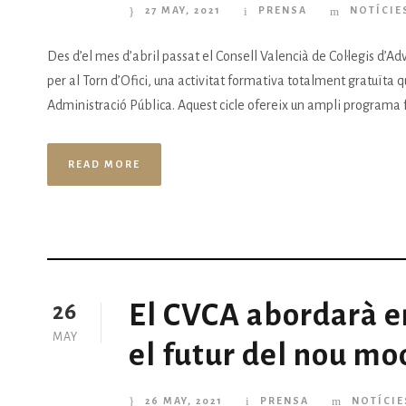
27 MAY, 2021
PRENSA
NOTÍCIE
Des d’el mes d’abril passat el Consell Valencià de Col·legis d’Ad
per al Torn d’Ofici, una activitat formativa totalment gratuïta q
Administració Pública. Aquest cicle ofereix un ampli programa f
READ MORE
El CVCA abordarà en
26
MAY
el futur del nou mod
26 MAY, 2021
PRENSA
NOTÍCIE