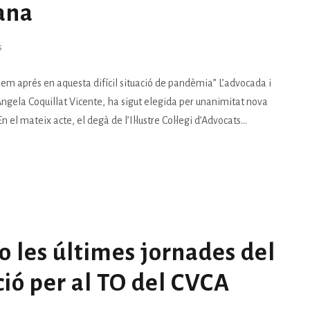
ana
S
hem aprés en aquesta difícil situació de pandèmia” L’advocada i
, Ángela Coquillat Vicente, ha sigut elegida per unanimitat nova
el mateix acte, el degà de l’Il·lustre Col·legi d’Advocats...
o les últimes jornades del
ció per al TO del CVCA