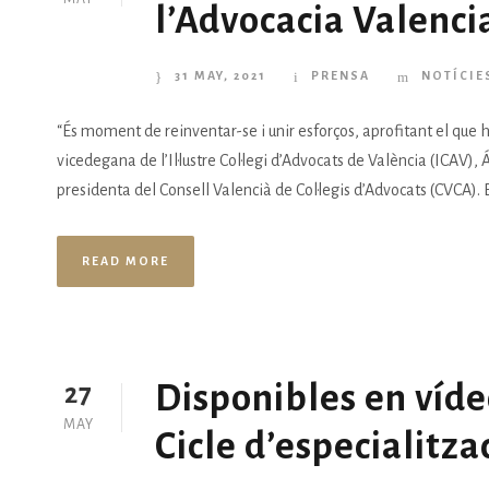
l’Advocacia Valenci
31 MAY, 2021
PRENSA
NOTÍCIE
“És moment de reinventar-se i unir esforços, aprofitant el que 
vicedegana de l’Il·lustre Col·legi d’Advocats de València (ICAV)
presidenta del Consell Valencià de Col·legis d’Advocats (CVCA). En 
READ MORE
Disponibles en víde
27
MAY
Cicle d’especialitza