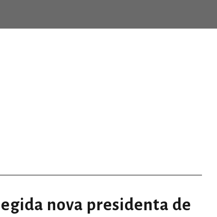
Month
MAY 2021
EL CONSEJO
EL CONSELL
Giving Million Air Its Wings
EL CONS
ighmare on Wall Street
Privacy Matter
MaTix Tax Invation
Failur
dir”
TORN D’OFICI
TURNO DE OFICIO
TORN D’OFICI
TURNO
COL·LEGIS DE LA C.V.
CIRCULARES
COLEGIOS DE LA C.V
COL·L
NOTICIAS
NOTICIES
NOTICIAS
Features
Demo 1
Demo 2
ticias
legida nova presidenta de