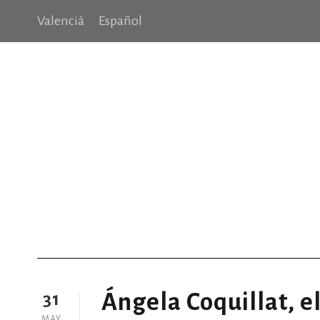
Valencià
Español
Family Violence
Valencià
Español
Valencià
Español
Making Sure It’s Closed
Pages
Public Company Fraud
N
FORMACIÓN
FORMACIÓ
LIBRO “Nuestro derecho a deci
CONVENIS
CONVENIOS
CIRCULARES
CIRCULARS
COLEGIOS DE LA COMUNITAT VALENCIANA
NOTICIES
Portfolio Side Thumbnail
Blog Columns
Single Posts
No
Ángela Coquillat, e
31
MAY