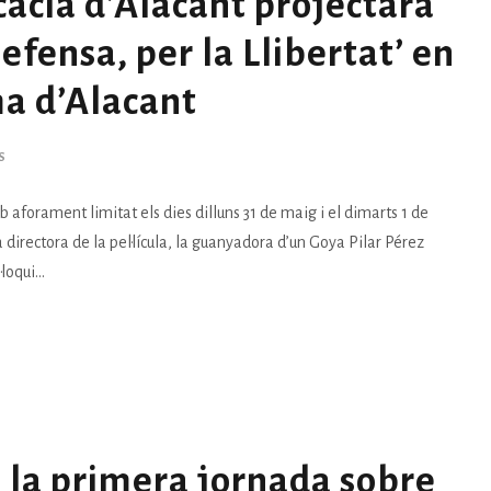
ocacia d’Alacant projectarà
efensa, per la Llibertat’ en
ma d’Alacant
S
b aforament limitat els dies dilluns 31 de maig i el dimarts 1 de
 directora de la pel·lícula, la guanyadora d’un Goya Pilar Pérez
oqui...
 la primera jornada sobre