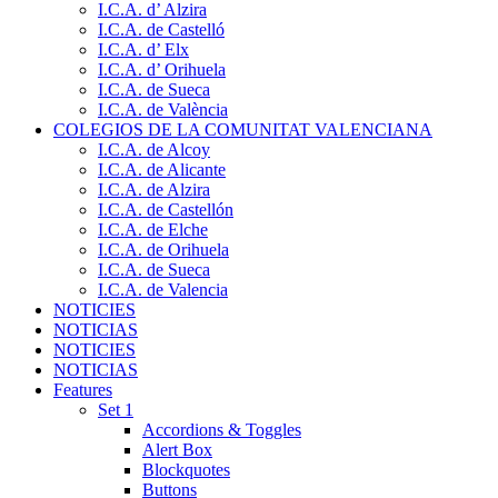
I.C.A. d’ Alzira
I.C.A. de Castelló
I.C.A. d’ Elx
I.C.A. d’ Orihuela
I.C.A. de Sueca
I.C.A. de València
COLEGIOS DE LA COMUNITAT VALENCIANA
I.C.A. de Alcoy
I.C.A. de Alicante
I.C.A. de Alzira
I.C.A. de Castellón
I.C.A. de Elche
I.C.A. de Orihuela
I.C.A. de Sueca
I.C.A. de Valencia
NOTICIES
NOTICIAS
NOTICIES
NOTICIAS
Features
Set 1
Accordions & Toggles
Alert Box
Blockquotes
Buttons