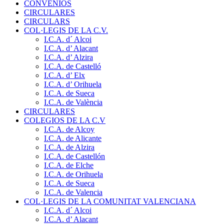
CONVENIOS
CIRCULARES
CIRCULARS
COL·LEGIS DE LA C.V.
I.C.A. d´ Alcoi
I.C.A. d’ Alacant
I.C.A. d’ Alzira
I.C.A. de Castelló
I.C.A. d’ Elx
I.C.A. d’ Orihuela
I.C.A. de Sueca
I.C.A. de València
CIRCULARES
COLEGIOS DE LA C.V
I.C.A. de Alcoy
I.C.A. de Alicante
I.C.A. de Alzira
I.C.A. de Castellón
I.C.A. de Elche
I.C.A. de Orihuela
I.C.A. de Sueca
I.C.A. de Valencia
COL·LEGIS DE LA COMUNITAT VALENCIANA
I.C.A. d´ Alcoi
I.C.A. d’ Alacant