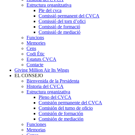
Estructura organitzativa
Ple del cvca
Comissió permanent del CVCA
Comissió del torn d’ofici
Comissió de formació
Comissió de mediació
Funcions
Memories
Cens
Codi Ètic
Estatuts CVCA
Contacte
Giving Million Air Its Wings
EL CONSEJO
Bienvenida de la Presidenta
Historia del CVCA
Estructura organizativa
Pleno del CVCA
Comisión permanente del CVCA
Comisión del turno de oficio
Comisión de formación
Comisión de mediación
Funciones
Memorias