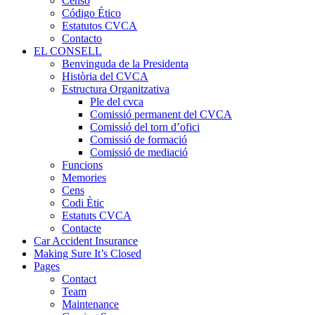
Censo
Código Ético
Estatutos CVCA
Contacto
EL CONSELL
Benvinguda de la Presidenta
Història del CVCA
Estructura Organitzativa
Ple del cvca
Comissió permanent del CVCA
Comissió del torn d’ofici
Comissió de formació
Comissió de mediació
Funcions
Memories
Cens
Codi Ètic
Estatuts CVCA
Contacte
Car Accident Insurance
Making Sure It’s Closed
Pages
Contact
Team
Maintenance