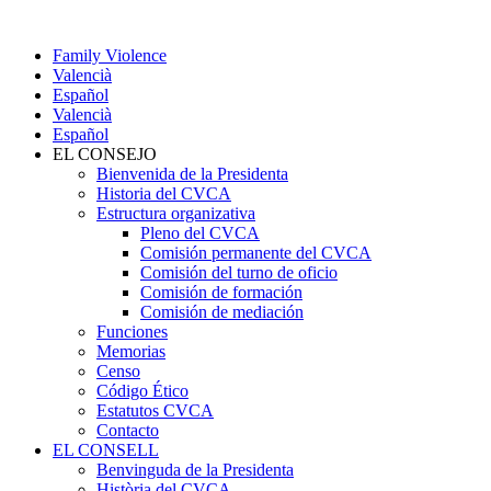
Family Violence
Valencià
Español
Valencià
Español
EL CONSEJO
Bienvenida de la Presidenta
Historia del CVCA
Estructura organizativa
Pleno del CVCA
Comisión permanente del CVCA
Comisión del turno de oficio
Comisión de formación
Comisión de mediación
Funciones
Memorias
Censo
Código Ético
Estatutos CVCA
Contacto
EL CONSELL
Benvinguda de la Presidenta
Història del CVCA