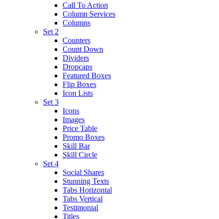
Call To Action
Column Services
Columns
Set 2
Counters
Count Down
Dividers
Dropcaps
Featured Boxes
Flip Boxes
Icon Lists
Set 3
Icons
Images
Price Table
Promo Boxes
Skill Bar
Skill Circle
Set 4
Social Shares
Stunning Texts
Tabs Horizontal
Tabs Vertical
Testimonial
Titles