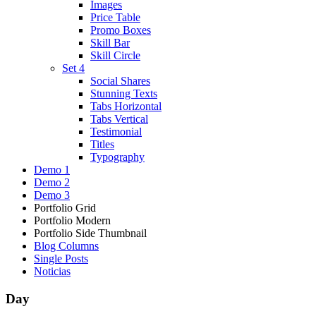
Images
Price Table
Promo Boxes
Skill Bar
Skill Circle
Set 4
Social Shares
Stunning Texts
Tabs Horizontal
Tabs Vertical
Testimonial
Titles
Typography
Demo 1
Demo 2
Demo 3
Portfolio Grid
Portfolio Modern
Portfolio Side Thumbnail
Blog Columns
Single Posts
Noticias
Day