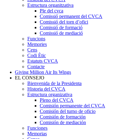
Estructura organitzativa
Ple del cvca
Comissió permanent del CVCA
Comissió del torn d’ofici
Comissió de formació
Comissió de mediació
Funcions
Memories
Cens
Codi Ètic
Estatuts CVCA
Contacte
Giving Million Air Its Wings
EL CONSEJO
Bienvenida de la Presidenta
Historia del CVCA
Estructura organizativa
Pleno del CVCA
Comisión permanente del CVCA
Comisión del turno de oficio
Comisión de formación
Comisión de mediación
Funciones
Memorias