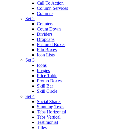
Call To Action
Column Services
Columns
Set 2
Counters
Count Down
Dividers
Dropcaps
Featured Boxes
Flip Boxes
Icon Lists
Set 3
Icons
Images
Price Table
Promo Boxes
Skill Bar
Skill Circle
Set 4
Social Shares
Stunning Texts
Tabs Horizontal
Tabs Vertical
Testimonial
Titles