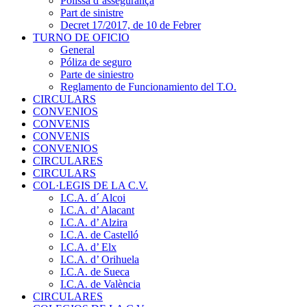
Pòlissa d’assegurança
Part de sinistre
Decret 17/2017, de 10 de Febrer
TURNO DE OFICIO
General
Póliza de seguro
Parte de siniestro
Reglamento de Funcionamiento del T.O.
CIRCULARS
CONVENIOS
CONVENIS
CONVENIS
CONVENIOS
CIRCULARES
CIRCULARS
COL·LEGIS DE LA C.V.
I.C.A. d´ Alcoi
I.C.A. d’ Alacant
I.C.A. d’ Alzira
I.C.A. de Castelló
I.C.A. d’ Elx
I.C.A. d’ Orihuela
I.C.A. de Sueca
I.C.A. de València
CIRCULARES