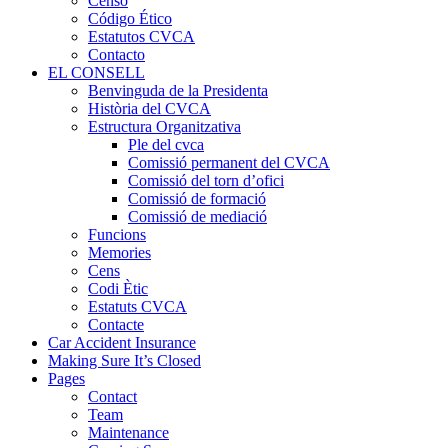
Censo
Código Ético
Estatutos CVCA
Contacto
EL CONSELL
Benvinguda de la Presidenta
Història del CVCA
Estructura Organitzativa
Ple del cvca
Comissió permanent del CVCA
Comissió del torn d’ofici
Comissió de formació
Comissió de mediació
Funcions
Memories
Cens
Codi Ètic
Estatuts CVCA
Contacte
Car Accident Insurance
Making Sure It’s Closed
Pages
Contact
Team
Maintenance