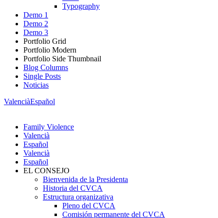
Typography
Demo 1
Demo 2
Demo 3
Portfolio Grid
Portfolio Modern
Portfolio Side Thumbnail
Blog Columns
Single Posts
Noticias
Valencià
Español
Family Violence
Valencià
Español
Valencià
Español
EL CONSEJO
Bienvenida de la Presidenta
Historia del CVCA
Estructura organizativa
Pleno del CVCA
Comisión permanente del CVCA