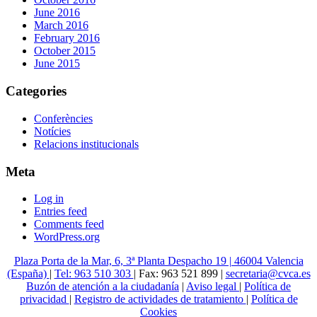
June 2016
March 2016
February 2016
October 2015
June 2015
Categories
Conferències
Notícies
Relacions institucionals
Meta
Log in
Entries feed
Comments feed
WordPress.org
Plaza Porta de la Mar, 6, 3ª Planta Despacho 19 | 46004 Valencia
(España)
|
Tel: 963 510 303
| Fax: 963 521 899 |
secretaria@cvca.es
Buzón de atención a la ciudadanía
|
Aviso legal
|
Política de
privacidad
|
Registro de actividades de tratamiento
|
Política de
Cookies