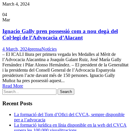
March 4, 2024
04
Mar
Ignacio Gally pren possessió com a nou degà del
Col·legi de l’Advocacia d’Alacant
4 March, 2024
prensa
Notícies
– El ICALI lliura per primera vegada les Medalles al Mèrit de
l’Advocacia Alacantina a Joaquín Galant Ruiz, José María Gally
Fernández i Pilar Alonso Hernández. – El president de la Generalitat
i la presidenta del Consell General de l’Advocacia Espanyola
presideixen l’acte davant més de 150 persones. Ignacio Gally
Muñoz ha pres possessió aquest...
Read More
Recent Posts
La formació del Torn d’Ofici del CVCA, sempre disponible
per a l’advocacia
La formació jurídica en línia disponible en la web del CVCA
supera les 100.000 visualitzacions