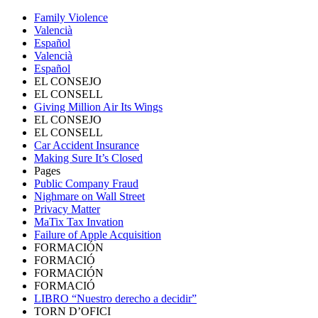
Family Violence
Valencià
Español
Valencià
Español
EL CONSEJO
EL CONSELL
Giving Million Air Its Wings
EL CONSEJO
EL CONSELL
Car Accident Insurance
Making Sure It’s Closed
Pages
Public Company Fraud
Nighmare on Wall Street
Privacy Matter
MaTix Tax Invation
Failure of Apple Acquisition
FORMACIÓN
FORMACIÓ
FORMACIÓN
FORMACIÓ
LIBRO “Nuestro derecho a decidir”
TORN D’OFICI