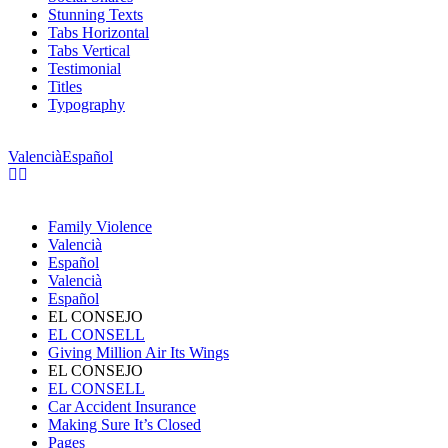
Stunning Texts
Tabs Horizontal
Tabs Vertical
Testimonial
Titles
Typography
Valencià
Español
Family Violence
Valencià
Español
Valencià
Español
EL CONSEJO
EL CONSELL
Giving Million Air Its Wings
EL CONSEJO
EL CONSELL
Car Accident Insurance
Making Sure It’s Closed
Pages