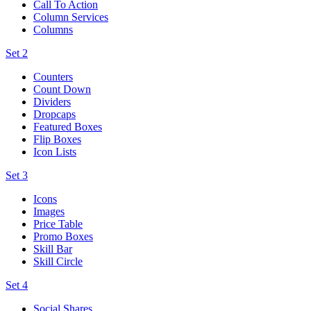
Call To Action
Column Services
Columns
Set 2
Counters
Count Down
Dividers
Dropcaps
Featured Boxes
Flip Boxes
Icon Lists
Set 3
Icons
Images
Price Table
Promo Boxes
Skill Bar
Skill Circle
Set 4
Social Shares