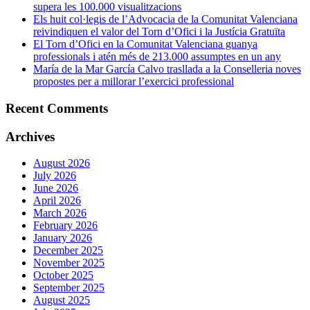
supera les 100.000 visualitzacions
Els huit col·legis de l’Advocacia de la Comunitat Valenciana
reivindiquen el valor del Torn d’Ofici i la Justícia Gratuïta
El Torn d’Ofici en la Comunitat Valenciana guanya
professionals i atén més de 213.000 assumptes en un any
María de la Mar García Calvo trasllada a la Conselleria noves
propostes per a millorar l’exercici professional
Recent Comments
Archives
August 2026
July 2026
June 2026
April 2026
March 2026
February 2026
January 2026
December 2025
November 2025
October 2025
September 2025
August 2025