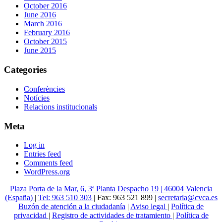
October 2016
June 2016
March 2016
February 2016
October 2015
June 2015
Categories
Conferències
Notícies
Relacions institucionals
Meta
Log in
Entries feed
Comments feed
WordPress.org
Plaza Porta de la Mar, 6, 3ª Planta Despacho 19 | 46004 Valencia
(España)
|
Tel: 963 510 303
| Fax: 963 521 899 |
secretaria@cvca.es
Buzón de atención a la ciudadanía
|
Aviso legal
|
Política de
privacidad
|
Registro de actividades de tratamiento
|
Política de