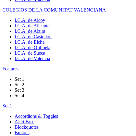
COLEGIOS DE LA COMUNITAT VALENCIANA
I.C.A. de Alcoy
I.C.A. de Alicante
I.C.A. de Alzira
I.C.A. de Castellón
I.C.A. de Elche
I.C.A. de Orihuela
I.C.A. de Sueca
I.C.A. de Valencia
Features
Set 1
Set 2
Set 3
Set 4
Set 1
Accordions & Toggles
Alert Box
Blockquotes
Buttons