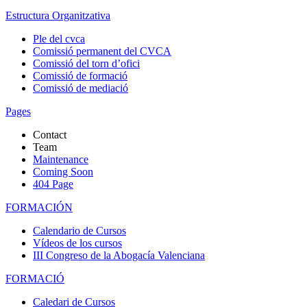
Estructura Organitzativa
Ple del cvca
Comissió permanent del CVCA
Comissió del torn d’ofici
Comissió de formació
Comissió de mediació
Pages
Contact
Team
Maintenance
Coming Soon
404 Page
FORMACIÓN
Calendario de Cursos
Vídeos de los cursos
III Congreso de la Abogacía Valenciana
FORMACIÓ
Caledari de Cursos