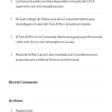
La formació jurídica en línia disponible en la web del CVCA
supera les 100.000 visualitzacions
Els huit col·legis de l’Advocacia de la Comunitat Valenciana
reivindiquen el valor del Torn d’Ofici i la Justícia Gratuïta
El Torn d’Ofici en la Comunitat Valenciana guanya professionals
i atén més de 213.000 assumptes en un any
María de la Mar García Calvo trasllada a la Conselleria noves
propostes per a millorar l’exercici professional
Recent Comments
Archives
August 2026