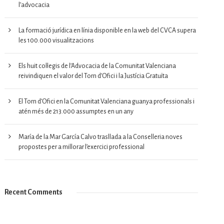
l’advocacia
La formació jurídica en línia disponible en la web del CVCA supera
les 100.000 visualitzacions
Els huit col·legis de l’Advocacia de la Comunitat Valenciana
reivindiquen el valor del Torn d’Ofici i la Justícia Gratuïta
El Torn d’Ofici en la Comunitat Valenciana guanya professionals i
atén més de 213.000 assumptes en un any
María de la Mar García Calvo trasllada a la Conselleria noves
propostes per a millorar l’exercici professional
Recent Comments