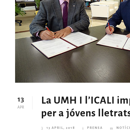
La UMH I l’ICALI i
13
APR
per a jóvens lletrat
13 APRIL, 2018
PRENSA
NOTÍC