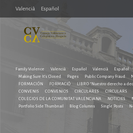
Valencià
Español
Family Violence
Valencià
Español
Valencià
Español
Making Sure It’s Closed
Pages
Public Company Fraud
N
FORMACIÓN
FORMACIÓ
LIBRO “Nuestro derecho a deci
CONVENIS
CONVENIOS
CIRCULARES
CIRCULARS
COLEGIOS DE LA COMUNITAT VALENCIANA
NOTICIES
Portfolio Side Thumbnail
Blog Columns
Single Posts
No