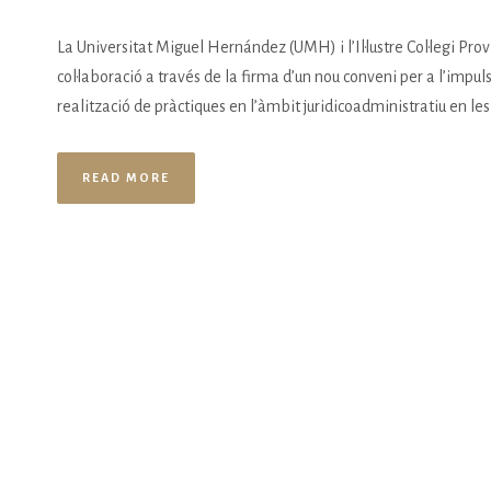
La Universitat Miguel Hernández (UMH) i l’Il·lustre Col·legi Pro
col·laboració a través de la firma d’un nou conveni per a l’impu
realització de pràctiques en l’àmbit juridicoadministratiu en les i
READ MORE