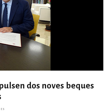
mpulsen dos noves beques
s
IES