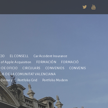
EJO
EL CONSELL
Car Accident Insurance
e of Apple Acquisition
FORMACIÓN
FORMACIÓ
 DE OFICIO
CIRCULARS
CONVENIOS
CONVENIS
EGIS DE LA COMUNITAT VALENCIANA
Demo 3
Portfolio Grid
Portfolio Modern