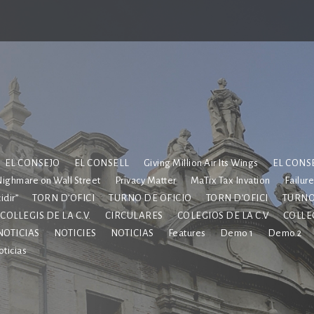
EL CONSEJO
EL CONSELL
Giving Million Air Its Wings
EL CONS
ighmare on Wall Street
Privacy Matter
MaTix Tax Invation
Failur
dir”
TORN D’OFICI
TURNO DE OFICIO
TORN D’OFICI
TURNO
COL·LEGIS DE LA C.V.
CIRCULARES
COLEGIOS DE LA C.V
COL·L
NOTICIAS
NOTICIES
NOTICIAS
Features
Demo 1
Demo 2
ticias