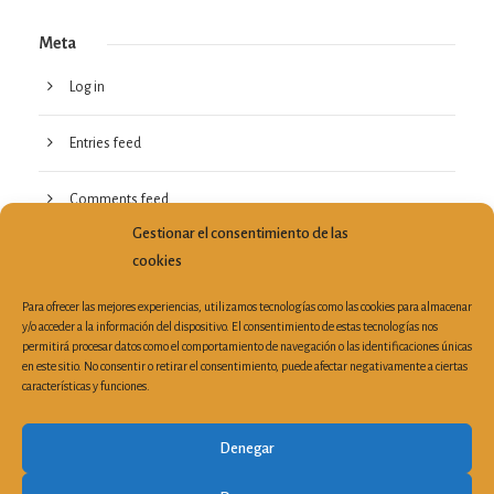
Meta
Log in
Entries feed
Comments feed
Gestionar el consentimiento de las
WordPress.org
cookies
Para ofrecer las mejores experiencias, utilizamos tecnologías como las cookies para almacenar
y/o acceder a la información del dispositivo. El consentimiento de estas tecnologías nos
permitirá procesar datos como el comportamiento de navegación o las identificaciones únicas
en este sitio. No consentir o retirar el consentimiento, puede afectar negativamente a ciertas
características y funciones.
Plaza Porta de la Mar, 6, 3ª Planta Despacho 19 | 46004
Valencia (España)
|
Tel: 963 510 303
| Fax: 963 521 899 |
Denegar
secretaria@cvca.es
Buzón de atención a la ciudadanía
|
Aviso legal
|
Política de