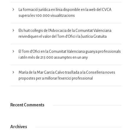
La formació jurídica en línia disponible en la web del CVCA
supera les 100.000 visualitzacions
Els huit col·legis de l’Advocacia de la Comunitat Valenciana
reivindiquen el valor del Torn d’Ofici i la Justícia Gratuïta
El Torn d’Ofici en la Comunitat Valenciana guanya professionals
i atén més de 213.000 assumptes en un any
María de la Mar García Calvo trasllada a la Conselleria noves
propostes per a millorar l’exercici professional
Recent Comments
Archives