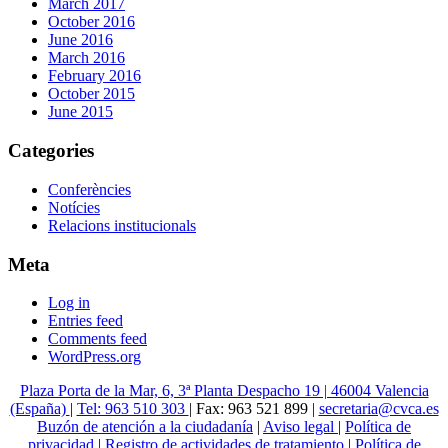
March 2017
October 2016
June 2016
March 2016
February 2016
October 2015
June 2015
Categories
Conferències
Notícies
Relacions institucionals
Meta
Log in
Entries feed
Comments feed
WordPress.org
Plaza Porta de la Mar, 6, 3ª Planta Despacho 19 | 46004 Valencia
(España)
|
Tel: 963 510 303
| Fax: 963 521 899 |
secretaria@cvca.es
Buzón de atención a la ciudadanía
|
Aviso legal
|
Política de
privacidad
|
Registro de actividades de tratamiento
|
Política de