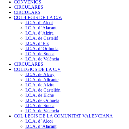
CONVENIOS
CIRCULARES
CIRCULARS
COL·LEGIS DE LA C.V.
I.C.A. d´ Alcoi
I.C.A. d’ Alacant
I.C.A. d’ Alzira
I.C.A. de Castelló
I.C.A. d’ Elx
I.C.A. d’ Orihuela
I.C.A. de Sueca
I.C.A. de València
CIRCULARES
COLEGIOS DE LA C.V
I.C.A. de Alcoy
I.C.A. de Alicante
I.C.A. de Alzira
I.C.A. de Castellón
I.C.A. de Elche
I.C.A. de Orihuela
I.C.A. de Sueca
I.C.A. de Valencia
COL·LEGIS DE LA COMUNITAT VALENCIANA
I.C.A. d´ Alcoi
I.C.A. d’ Alacant