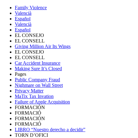
Family Violence
Valencià
Español
Valencià
Español
EL CONSEJO
EL CONSELL
Giving Million Air Its Wings
EL CONSEJO
EL CONSELL
Car Accident Insurance
Making Sure It’s Closed
Pages
Public Company Fraud
Nighmare on Wall Street
Privacy Matter
MaTix Tax Invation
Failure of Apple Acquisition
FORMACIÓN
FORMACIÓ
FORMACIÓN
FORMACIÓ
LIBRO “Nuestro derecho a decidir”
TORN D’OFICI