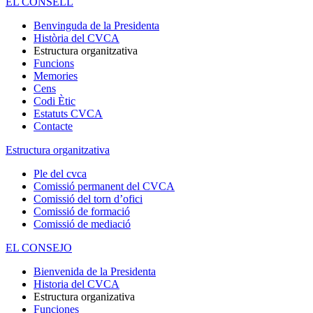
EL CONSELL
Benvinguda de la Presidenta
Història del CVCA
Estructura organitzativa
Funcions
Memories
Cens
Codi Ètic
Estatuts CVCA
Contacte
Estructura organitzativa
Ple del cvca
Comissió permanent del CVCA
Comissió del torn d’ofici
Comissió de formació
Comissió de mediació
EL CONSEJO
Bienvenida de la Presidenta
Historia del CVCA
Estructura organizativa
Funciones