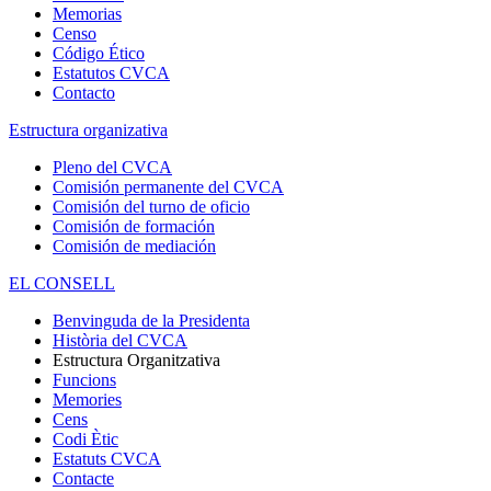
Memorias
Censo
Código Ético
Estatutos CVCA
Contacto
Estructura organizativa
Pleno del CVCA
Comisión permanente del CVCA
Comisión del turno de oficio
Comisión de formación
Comisión de mediación
EL CONSELL
Benvinguda de la Presidenta
Història del CVCA
Estructura Organitzativa
Funcions
Memories
Cens
Codi Ètic
Estatuts CVCA
Contacte