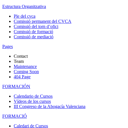
Estructura Organitzativa
Ple del cvca
Comissió permanent del CVCA
Comissió del torn d’ofici
Comissió de formació
Comissió de mediació
Pages
Contact
Team
Maintenance
Coming Soon
404 Page
FORMACIÓN
Calendario de Cursos
Vídeos de los cursos
III Congreso de la Abogacía Valenciana
FORMACIÓ
Caledari de Cursos