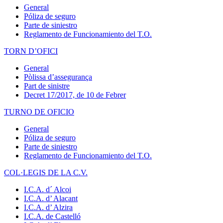
General
Póliza de seguro
Parte de siniestro
Reglamento de Funcionamiento del T.O.
TORN D’OFICI
General
Pòlissa d’assegurança
Part de sinistre
Decret 17/2017, de 10 de Febrer
TURNO DE OFICIO
General
Póliza de seguro
Parte de siniestro
Reglamento de Funcionamiento del T.O.
COL·LEGIS DE LA C.V.
I.C.A. d´ Alcoi
I.C.A. d’ Alacant
I.C.A. d’ Alzira
I.C.A. de Castelló